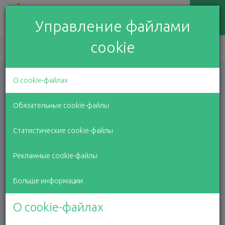
Управление файлами
cookie
EN
LV
RU
О cookie-файлах
Обязательные cookie-файлы
Статистические cookie-файлы
Ваши пожертвования
Рекламные cookie-файлы
Больше информации
О cookie-файлах