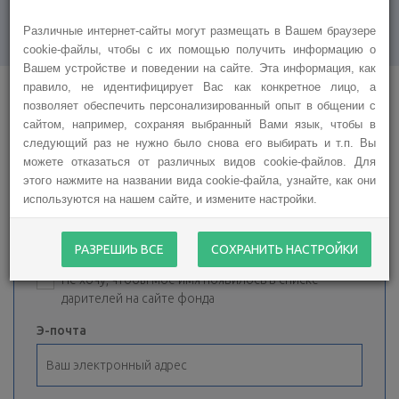
Различные интернет-сайты могут размещать в Вашем браузере
cookie-файлы, чтобы с их помощью получить информацию о
Вашем устройстве и поведении на сайте. Эта информация, как
правило, не идентифицирует Вас как конкретное лицо, а
позволяет обеспечить персонализированный опыт в общении с
сайтом, например, сохраняя выбранный Вами язык, чтобы в
Спасибо за Вашу чуткость!
следующий раз не нужно было снова его выбирать и т.п. Вы
можете отказаться от различных видов cookie-файлов. Для
этого нажмите на названии вида cookie-файла, узнайте, как они
используются на нашем сайте, и измените настройки.
Имя, фамилия:
РАЗРЕШИЬ ВСЕ
СОХРАНИТЬ НАСТРОЙКИ
Не хочу, чтобы мое имя появилось в списке
дарителей на сайте фонда
Э-почта