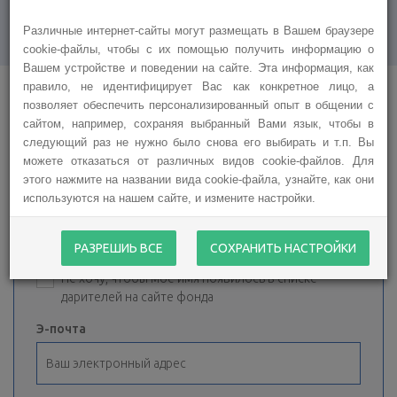
Различные интернет-сайты могут размещать в Вашем браузере
cookie-файлы, чтобы с их помощью получить информацию о
Вашем устройстве и поведении на сайте. Эта информация, как
правило, не идентифицирует Вас как конкретное лицо, а
позволяет обеспечить персонализированный опыт в общении с
сайтом, например, сохраняя выбранный Вами язык, чтобы в
Спасибо за Вашу чуткость!
следующий раз не нужно было снова его выбирать и т.п. Вы
можете отказаться от различных видов cookie-файлов. Для
этого нажмите на названии вида cookie-файла, узнайте, как они
используются на нашем сайте, и измените настройки.
Имя, фамилия:
РАЗРЕШИЬ ВСЕ
СОХРАНИТЬ НАСТРОЙКИ
Не хочу, чтобы мое имя появилось в списке
дарителей на сайте фонда
Э-почта