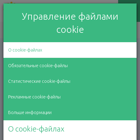
Управление файлами
cookie
EN
LV
RU
О cookie-файлах
Обязательные cookie-файлы
Статистические cookie-файлы
Ваши пожертвования
Рекламные cookie-файлы
Больше информации
О cookie-файлах