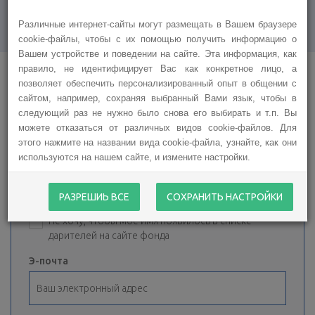
Различные интернет-сайты могут размещать в Вашем браузере
cookie-файлы, чтобы с их помощью получить информацию о
Вашем устройстве и поведении на сайте. Эта информация, как
правило, не идентифицирует Вас как конкретное лицо, а
позволяет обеспечить персонализированный опыт в общении с
сайтом, например, сохраняя выбранный Вами язык, чтобы в
Спасибо за Вашу чуткость!
следующий раз не нужно было снова его выбирать и т.п. Вы
можете отказаться от различных видов cookie-файлов. Для
этого нажмите на названии вида cookie-файла, узнайте, как они
используются на нашем сайте, и измените настройки.
Имя, фамилия:
РАЗРЕШИЬ ВСЕ
СОХРАНИТЬ НАСТРОЙКИ
Не хочу, чтобы мое имя появилось в списке
дарителей на сайте фонда
Э-почта