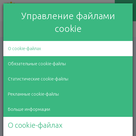
Управление файлами
cookie
EN
LV
RU
О cookie-файлах
Обязательные cookie-файлы
Статистические cookie-файлы
Ваши пожертвования
Рекламные cookie-файлы
Больше информации
О cookie-файлах