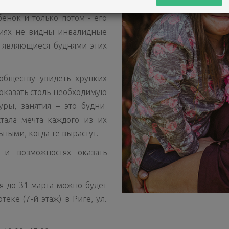
инвалидность, а, наоборот,
енок и только потом - его
фиях не видны инвалидные
, являющиеся буднями этих
обществу увидеть хрупких
 оказать столь необходимую
уры, занятия – это будни
тала мечта каждого из их
ьными, когда те вырастут.
 и возможностях оказать
я до 31 марта можно будет
еке (7-й этаж) в Риге, ул.