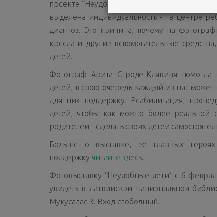
проекте “Неудобные дети” не акцентируется 
выделена индивидуальность - в центре реб
диагноз. Это причина, почему на фотогра
кресла и другие вспомогательные средства
детей.
Фотограф Арита Строде-Клявиня помогла 
детей, в свою очередь каждый из нас может
для них поддержку. Реабилитация, процед
детей, чтобы как можно более реальной с
родителей - сделать своих детей самостоятел
Больше о выставке, ее главных героях
поддержку
читайте здесь
.
Фотовыставку “Неудобные дети” с 6 феврал
увидеть в Латвийской Национальной библиот
Мукусалас 3. Вход свободный.