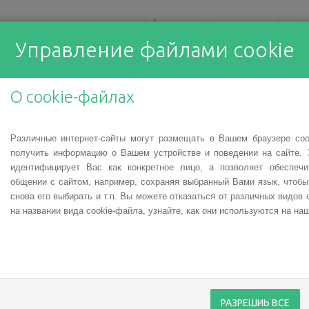
О фонде
Что мы делаем?
Н
Управление файлами cookie
оциально ответственная ф
О cookie-файлах
Различные интернет-сайты могут размещать в Вашем браузере co
получить информацию о Вашем устройстве и поведении на сайте. 
идентифицирует Вас как конкретное лицо, а позволяет обеспеч
общении с сайтом, например, сохраняя выбранный Вами язык, чтоб
блиотеке (ЛНБ) состоится
снова его выбирать и т.п. Вы можете отказаться от различных видов 
на названии вида cookie-файла, узнайте, как они используются на наш
 – Неудобные дети. Семьи,
тями и разными диагнозами,
роде-Клявине и обществу.
ти с особыми потребностями
 здоровые дети, поэтому в
РАЗРЕШИЬ ВСЕ