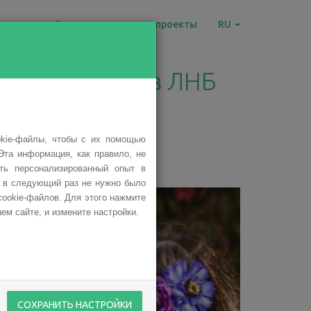
овости
Благотворительные проекты
RU
отовыставка в ЛНБ
okie-файлы, чтобы с их помощью
Эта информация, как правило, не
ить персонализированный опыт в
ы в следующий раз не нужно было
cookie-файлов. Для этого нажмите
ем сайте, и измените настройки.
СОХРАНИТЬ НАСТРОЙКИ