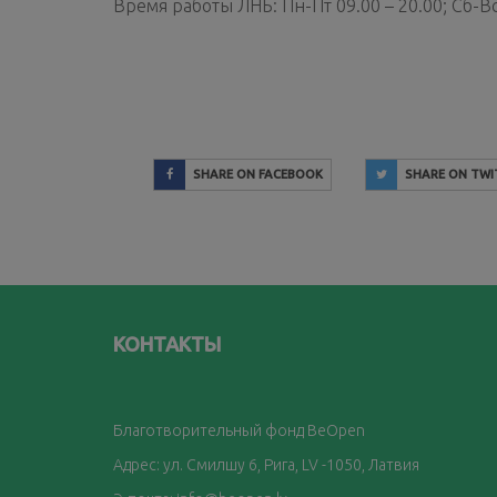
Время работы ЛНБ: Пн-Пт 09.00 – 20.00; Сб-Вс
SHARE ON FACEBOOK
SHARE ON TWI
КОНТАКТЫ
Благотворительный фонд BeOpen
Адрес: ул. Смилшу 6, Рига, LV -1050, Латвия