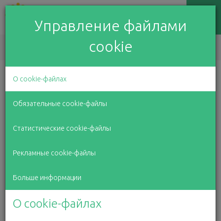
Управление файлами
cookie
EN
LV
RU
Праздничное
О cookie-файлах
мероприятие для детей
Обязательные cookie-файлы
Статистические cookie-файлы
из социально
Рекламные cookie-файлы
незащищенных групп
Больше информации
04 января 2019 г.
О cookie-файлах