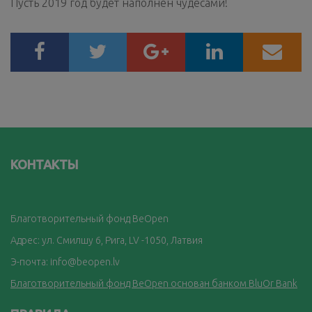
Пусть 2019 год будет наполнен чудесами!
КОНТАКТЫ
Благотворительный фонд BeOpen
Адрес: ул. Смилшу 6, Рига, LV -1050, Латвия
Э-почта:
info@beopen.lv
Благотворительный фонд BeOpen основан банком BluOr Bank