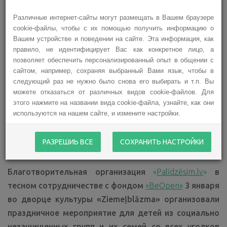
Различные интернет-сайты могут размещать в Вашем браузере
cookie-файлы, чтобы с их помощью получить информацию о
Вашем устройстве и поведении на сайте. Эта информация, как
правило, не идентифицирует Вас как конкретное лицо, а
позволяет обеспечить персонализированный опыт в общении с
сайтом, например, сохраняя выбранный Вами язык, чтобы в
следующий раз не нужно было снова его выбирать и т.п. Вы
можете отказаться от различных видов cookie-файлов. Для
этого нажмите на названии вида cookie-файла, узнайте, как они
используются на нашем сайте, и измените настройки.
РАЗРЕШИЬ ВСЕ
СОХРАНИТЬ НАСТРОЙКИ
Благотворительная организация
«
Palīdzēsim.lv
»
в
тесном сотрудничестве с фондом
«BeOpen»
3 января
во дворце культуры «Ziemeļblāzma» организовали
праздничное мероприятие для детей из социально
незащищенных групп и их семей со всех уголков