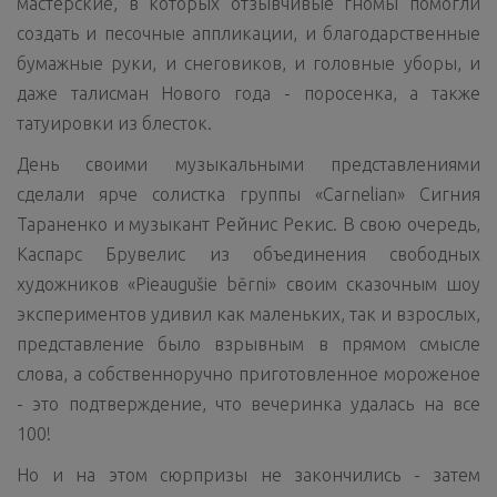
мастерские, в которых отзывчивые гномы помогли
создать и песочные аппликации, и благодарственные
бумажные руки, и снеговиков, и головные уборы, и
даже талисман Нового года - поросенка, а также
татуировки из блесток.
День своими музыкальными представлениями
сделали ярче солистка группы «Carnelian» Сигния
Тараненко и музыкант Рейнис Рекис. В свою очередь,
Каспарс Брувелис из объединения свободных
художников «Pieaugušie bērni» своим сказочным шоу
экспериментов удивил как маленьких, так и взрослых,
представление было взрывным в прямом смысле
слова, а собственноручно приготовленное мороженое
- это подтверждение, что вечеринка удалась на все
100!
Но и на этом сюрпризы не закончились - затем