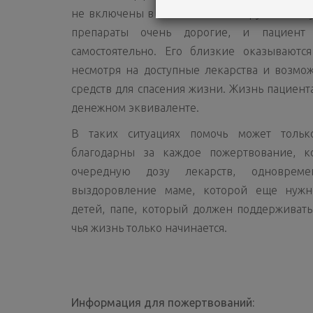
не включены в список компенсируемых гос
препараты очень дорогие, и пациент
самостоятельно. Его близкие оказываются
несмотря на доступные лекарства и возмож
средств для спасения жизни. Жизнь пациент
денежном эквиваленте.
В таких ситуациях помочь может тольк
благодарны за каждое пожертвование, ко
очередную дозу лекарств, одноврем
выздоровление маме, которой еще нужн
детей, папе, который должен поддерживат
чья жизнь только начинается.
Информация для пожертвований: