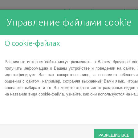
О фонде
Что мы делаем?
Н
Управление файлами cookie
О cookie-файлах
нтам
Различные интернет-сайты могут размещать в Вашем браузере co
рака — это серьезный удар
получить информацию о Вашем устройстве и поведении на сайте. 
ко в медицине появляются
идентифицирует Вас как конкретное лицо, а позволяет обеспеч
общении с сайтом, например, сохраняя выбранный Вами язык, чтоб
помогают остановить эту
снова его выбирать и т.п. Вы можете отказаться от различных видов 
.
на названии вида cookie-файла, узнайте, как они используются на наш
пациентов компенсируется
то требуется значительная
никают ситуации, когда,
екарства, выясняется, что
 препараты, которые пока
РАЗРЕШИЬ ВСЕ