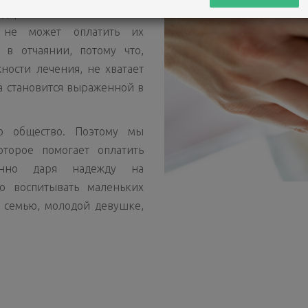
ударством. Онкологические
 не может оплатить их
 в отчаянии, потому что,
ности лечения, не хватает
а становится выраженной в
о общество. Поэтому мы
торое помогает оплатить
енно даря надежду на
о воспитывать маленьких
ь семью, молодой девушке,