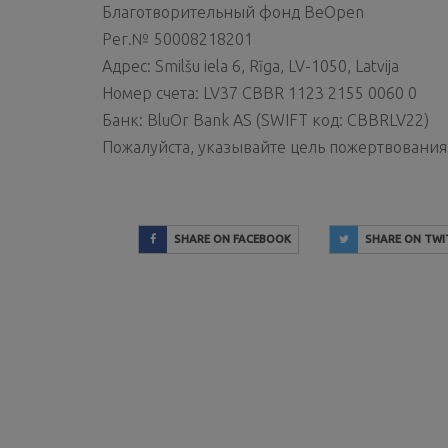
Благотворительный фонд BeOpen
Рег.№ 50008218201
Адрес: Smilšu iela 6, Rīga, LV-1050, Latvija
Номер счета:
LV37 CBBR 1123 2155 0060 0
Банк: BluOr Bank AS (SWIFT код: CBBRLV22)
Пожалуйста, указывайте цель пожертвовани
SHARE ON FACEBOOK
SHARE ON TWI