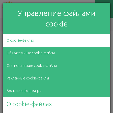
Управление файлами
cookie
EN
LV
RU
Возможность
О cookie-файлах
наслаждаться зимними
Обязательные cookie-файлы
Статистические cookie-файлы
радостями!
Рекламные cookie-файлы
27 февраля 2023 г.
Больше информации
О cookie-файлах
Мы рады, что смогли поддержать
замечательную инициативу – предоставить