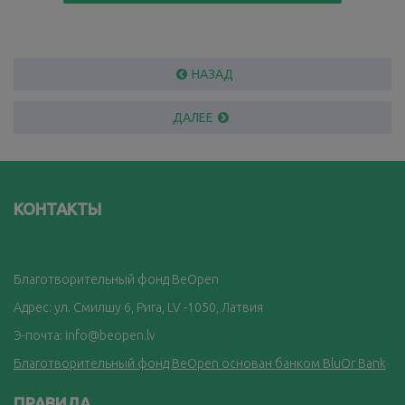
НАЗАД
ДАЛЕЕ
КОНТАКТЫ
Благотворительный фонд BeOpen
Адрес: ул. Смилшу 6, Рига, LV -1050, Латвия
Э-почта:
info@beopen.lv
Благотворительный фонд BeOpen основан банком BluOr Bank
ПРАВИЛА