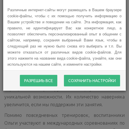
То, что у тяжелобольных детей есть возможность
Различные интернет-сайты могут размещать в Вашем браузере
прийти в спортклуб, надеть коньки и потренироваться
cookie-файлы, чтобы с их помощью получить информацию о
Вашем устройстве и поведении на сайте. Эта информация, как
с профессиональным тренером – большая заслуга
правило, не идентифицирует Вас как конкретное лицо, а
лично Ольги. Среди ее учеников – дети с самыми
позволяет обеспечить персонализированный опыт в общении с
разными диагнозами - аутизм, церебральный
сайтом, например, сохраняя выбранный Вами язык, чтобы в
следующий раз не нужно было снова его выбирать и т.п. Вы
паралич, синдром Аспергера, поражение головного
можете отказаться от различных видов cookie-файлов. Для
мозга, нарушения ментального развития и т.д. Ольга
этого нажмите на названии вида cookie-файла, узнайте, как они
не делает различий между детьми по диагнозам. Она
используются на нашем сайте, и измените настройки.
их просто любит.
РАЗРЕШИЬ ВСЕ
СОХРАНИТЬ НАСТРОЙКИ
Все больше родителей тяжелобольных детей
обращаются к тренеру Нечаевой, узнав о такой
уникальной возможности. Их количество наверняка
увеличится, если мы поддержим эти занятия.
Помимо повседневных тренировок, воспитанники
Ольги участвуют в международных соревнованиях по