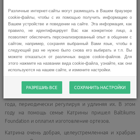
Различные интернет-сайты могут размещать в Вашем браузере
cookie-файлы, чтобы с их помощью получить информацию о
Вашем устройстве и поведении на сайте. Эта информация, как
Самая большая мечта в жизни восьмилетней Катрины
правило, не идентифицирует Вас как конкретное лицо, а
– научиться самостоятельно ходить, играть со своими
позволяет обеспечить персонализированный опыт в общении с
сверстниками и не зависеть от помощи окружающих.
сайтом, например, сохраняя выбранный Вами язык, чтобы в
Для того чтобы мечта стала реальностью, Катрине
следующий раз не нужно было снова его выбирать и т.п. Вы
можете отказаться от различных видов cookie-файлов. Для
необходимы специальные ортезы для ходьбы, и
этого нажмите на названии вида cookie-файла, узнайте, как они
девочке потребуется немало терпения, чтобы
используются на нашем сайте, и измените настройки.
научиться их использовать.
Катрина, как и все дети, быстро растет, поэтому
РАЗРЕШИЬ ВСЕ
СОХРАНИТЬ НАСТРОЙКИ
ортезы необходимо будет менять каждые полтора
года, периодически регулируя и удлиняя их. В этом
году на помощь семье Катрины пришел Baltikums
Foundation и оплатил изготовление ортезов.
Катрина очень добрая, целеустремленная и храбрая