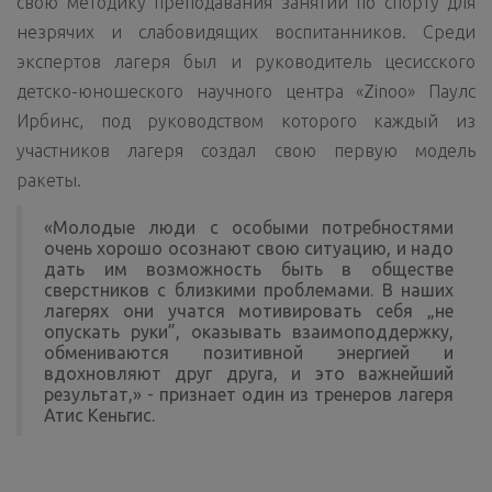
свою методику преподавания занятий по спорту для
незрячих и слабовидящих воспитанников. Среди
экспертов лагеря был и руководитель цесисского
детско-юношеского научного центра «Zinoo» Паулс
Ирбинс, под руководством которого каждый из
участников лагеря создал свою первую модель
ракеты.
«Молодые люди с особыми потребностями
очень хорошо осознают свою ситуацию, и надо
дать им возможность быть в обществе
сверстников с близкими проблемами. В наших
лагерях они учатся мотивировать себя „не
опускать руки”, оказывать взаимоподдержку,
обмениваются позитивной энергией и
вдохновляют друг друга, и это важнейший
результат,» - признает один из тренеров лагеря
Атис Кеньгис.