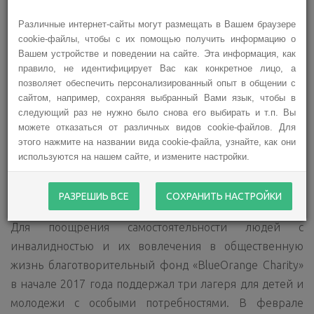
Различные интернет-сайты могут размещать в Вашем браузере
cookie-файлы, чтобы с их помощью получить информацию о
Вашем устройстве и поведении на сайте. Эта информация, как
правило, не идентифицирует Вас как конкретное лицо, а
позволяет обеспечить персонализированный опыт в общении с
Детям, воспринимающим окружающий мир на уровне
сайтом, например, сохраняя выбранный Вами язык, чтобы в
ощущений, очень важно научиться жить в нем
следующий раз не нужно было снова его выбирать и т.п. Вы
самостоятельно. Они, как и все, желают, чтобы мечты
можете отказаться от различных видов cookie-файлов. Для
этого нажмите на названии вида cookie-файла, узнайте, как они
сбывались, хотят учиться вместе со здоровыми детьми,
используются на нашем сайте, и измените настройки.
кататься на лошади, плавать на яхте и делать
захватывающую работу. Они тоже хотят быть
РАЗРЕШИЬ ВСЕ
СОХРАНИТЬ НАСТРОЙКИ
лидерами и победителями.
Для поощрения самостоятельности людей с
инвалидностью и их вовлечения в общественную
жизнь благотворительный фонд «BlueOrange Charity»
в начале 2017 года поддержал три лагеря для детей и
молодежи с особыми потребностями. В феврале