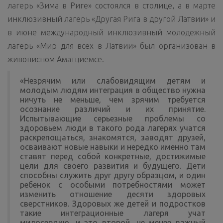
лагерь «Зима в Риге» состоялся в столице, а в марте
инклюзивный лагерь «Другая Рига в другой Латвии» и
в июне международный инклюзивный молодежный
лагерь «Мир для всех в Латвии» был организован в
живописном Аматциемсе.
«Незрячим или слабовидящим детям и
молодым людям интеграция в общество нужна
ничуть не меньше, чем зрячим требуется
осознание различий и их принятие.
Испытывающие серьезные проблемы со
здоровьем люди в такого рода лагерях учатся
раскрепощаться, знакомятся, заводят друзей,
осваивают новые навыки и нередко именно там
ставят перед собой конкретные, достижимые
цели для своего развития и будущего. Дети
способны служить друг другу образцом, и один
ребенок с особыми потребностями может
изменить отношение десяти здоровых
сверстников. Здоровых же детей и подростков
такие интеграционные лагеря учат
милосердию, и это второй, не менее важный