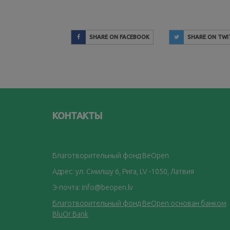
SHARE ON FACEBOOK
SHARE ON TWI
КОНТАКТЫ
Благотворительный фонд BeOpen
Адрес: ул. Смилшу 6, Рига, LV -1050, Латвия
Э-почта:
info@beopen.lv
Благотворительный фонд BeOpen основан банком
BluOr Bank