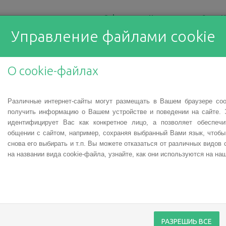
О фонде
Что мы делаем?
Н
Управление файлами cookie
е велосипеды, помогающи
О cookie-файлах
Различные интернет-сайты могут размещать в Вашем браузере co
получить информацию о Вашем устройстве и поведении на сайте. 
идентифицирует Вас как конкретное лицо, а позволяет обеспеч
общении с сайтом, например, сохраняя выбранный Вами язык, чтоб
четверых участников нашей
снова его выбирать и т.п. Вы можете отказаться от различных видов 
нных детей» - для детей с
на названии вида cookie-файла, узнайте, как они используются на наш
ги и Валмиеры. Каждый из
особенный трехколесный
ности - чувствовать себя
вые сверстники, легко и
 получая желанное чувство
РАЗРЕШИЬ ВСЕ
Руты и Яны теперь намного