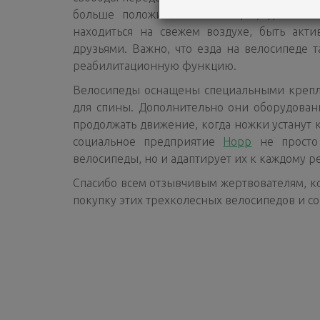
больше положительных эмоций, дополнит
находиться на свежем воздухе, быть акт
друзьями. Важно, что езда на велосипеде 
реабилитационную функцию.
Велосипеды оснащены специальными крепл
для спины. Дополнительно они оборудован
продолжать движение, когда ножки устанут 
социальное предприятие
Hopp
не просто 
велосипеды, но и адаптирует их к каждому 
Спасибо всем отзывчивым жертвователям, к
покупку этих трехколесных велосипедов и со