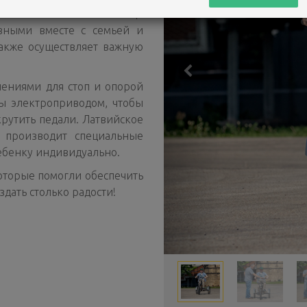
ельная возможность чаще
ивными вместе с семьей и
также осуществляет важную
ениями для стоп и опорой
ы электроприводом, чтобы
крутить педали. Латвийское
производит специальные
ребенку индивидуально.
оторые помогли обеспечить
здать столько радости!