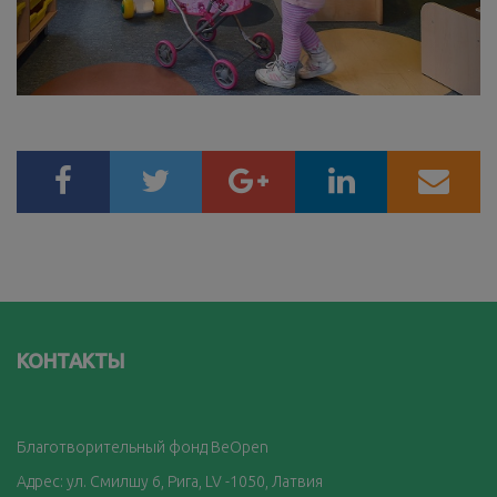
КОНТАКТЫ
Благотворительный фонд BeOpen
Адрес: ул. Смилшу 6, Рига, LV -1050, Латвия