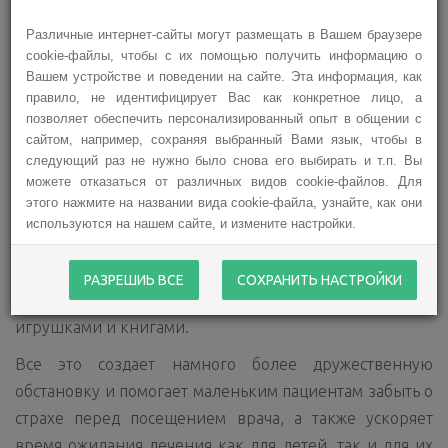
пациентов была открыта новая игровая комната. В
Различные интернет-сайты могут размещать в Вашем браузере
этом году в сотрудничестве с дизайнерами,
cookie-файлы, чтобы с их помощью получить информацию о
специалистами в области медицины и
Вашем устройстве и поведении на сайте. Эта информация, как
правило, не идентифицирует Вас как конкретное лицо, а
производителями мебели работаем над тем, чтобы
позволяет обеспечить персонализированный опыт в общении с
настолько же красивая и благоустроенная игровая
сайтом, например, сохраняя выбранный Вами язык, чтобы в
комната появилась и в помещении поликлиники
следующий раз не нужно было снова его выбирать и т.п. Вы
Детской больницы, в котором ежедневно ожидают
можете отказаться от различных видов cookie-файлов. Для
этого нажмите на названии вида cookie-файла, узнайте, как они
лечение несколько сотен детей.
используются на нашем сайте, и измените настройки.
Наконец, темные стены приобрели яркие цвета, а
игровой уголок оборудован специально
РАЗРЕШИЬ ВСЕ
СОХРАНИТЬ НАСТРОЙКИ
изготовленной мебелью и наполнен интересными
игрушками и книгами.
Все это создает намного более дружественную
обстановку и помогает маленьким пациентам забыть о
страхе перед посещением врача, а также ускоряет
время ожидания лечения как для детей, так и для их