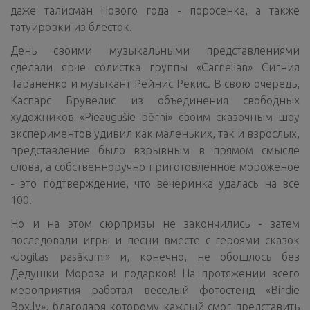
даже талисман Нового года - поросенка, а также
татуировки из блесток.
День своими музыкальными представлениями
сделали ярче солистка группы «Carnelian» Сигния
Тараненко и музыкант Рейнис Рекис. В свою очередь,
Каспарс Брувелис из объединения свободных
художников «Pieaugušie bērni» своим сказочным шоу
экспериментов удивил как маленьких, так и взрослых,
представление было взрывным в прямом смысле
слова, а собственноручно приготовленное мороженое
- это подтверждение, что вечеринка удалась на все
100!
Но и на этом сюрпризы не закончились - затем
последовали игры и песни вместе с героями сказок
«Jogitas pasākumi» и, конечно, не обошлось без
Дедушки Мороза и подарков! На протяжении всего
мероприятия работал веселый фотостенд «Birdie
Box.lv», благодаря которому каждый смог представить