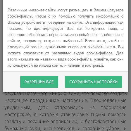
Латвии.
Различные интернет-сайты могут размещать в Вашем браузере
Участниками мероприятия стали многодетные семьи
cookie-файлы, чтобы с их помощью получить информацию о
из Кулдиги, многодетные и приемные семьи из Риги,
Вашем устройстве и поведении на сайте. Эта информация, как
Кекавы, Бауски, Елгавы и Мадонского края, многие
правило, не идентифицирует Вас как конкретное лицо, а
семьи, в которых воспитывают детей с особыми
позволяет обеспечить персонализированный опыт в общении с
потребностями, дети из детского дома «Imanta», а
сайтом, например, сохраняя выбранный Вами язык, чтобы в
следующий раз не нужно было снова его выбирать и т.п. Вы
также молодые люди из центров опеки «Ezerkrasti» и
можете отказаться от различных видов cookie-файлов. Для
«Teika».
этого нажмите на названии вида cookie-файла, узнайте, как они
На праздничном мероприятии почти 200 детей и их
используются на нашем сайте, и измените настройки.
семьи окунулись в мир чудес и насладились
наполненным приятными сюрпризами днем. Началом
РАЗРЕШИЬ ВСЕ
СОХРАНИТЬ НАСТРОЙКИ
мероприятия стал созданный с помощью песка и света
рассказ «Песочного кино» о зиме, что помогло создать
настоящее праздничное настроение. Вдохновленные
увиденным, дети отправились на творческие
мастерские, в которых отзывчивые гномы помогли
создать и песочные аппликации, и благодарственные
бумажные руки, и снеговиков, и головные уборы, и