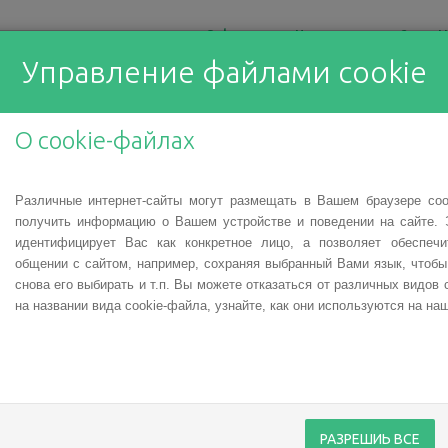
О фонде
Что мы делаем?
Н
Управление файлами cookie
О cookie-файлах
Различные интернет-сайты могут размещать в Вашем браузере co
 поддержать добр
получить информацию о Вашем устройстве и поведении на сайте. 
идентифицирует Вас как конкретное лицо, а позволяет обеспеч
общении с сайтом, например, сохраняя выбранный Вами язык, чтоб
рительного фонда
снова его выбирать и т.п. Вы можете отказаться от различных видов 
на названии вида cookie-файла, узнайте, как они используются на наш
РАЗРЕШИЬ ВСЕ