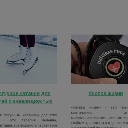
гурное катание для
Кнопка жизни
тей с инвалидностью
«Кнопка жизни» – это по
критических ситуа
я фигурным катанием для этих
малообеспеченным пожилым лю
 – это терапия, лечение,
слабым здоровьем и одиноким 
итация, возможность избавиться
ограниченной подвижностью.