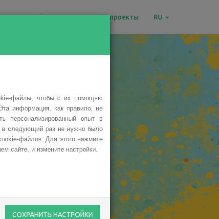
овости
Благотворительные проекты
RU
okie-файлы, чтобы с их помощью
ые
Эта информация, как правило, не
ить персонализированный опыт в
ы в следующий раз не нужно было
 BeOpen
cookie-файлов. Для этого нажмите
ем сайте, и измените настройки.
СОХРАНИТЬ НАСТРОЙКИ