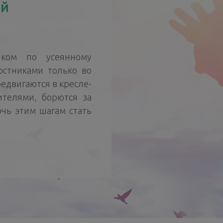
ий
иком по усеянному
рстниками только во
едвигаются в кресле-
ителями, борются за
чь этим шагам стать