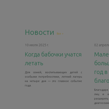
Новости
Все >
10 июля 2025 г.
02 апреля
Когда бабочки учатся
Мале
летать
боль
год в
Для семей, воспитывающих детей с
особыми потребностями, летний лагерь
благ
на четыре дня — это главное событие
года.
Благодаря
лиц и к
расширять
диагнозам