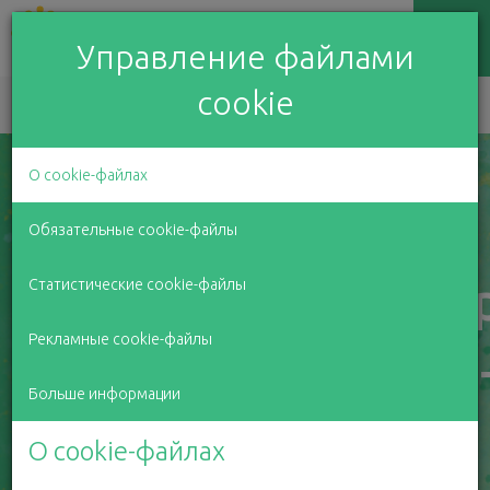
Управление файлами
cookie
EN
LV
RU
О cookie-файлах
Каждый может
Обязательные cookie-файлы
поддержать доб
Статистические cookie-файлы
Рекламные cookie-файлы
дела
благотвори
Больше информации
фонда BeOpen
О cookie-файлах