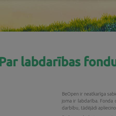
Par labdarības fond
BeOpen ir neatkarīga sabi
joma ir labda
rība.
Fonda d
darbību, tādējādi apliecino