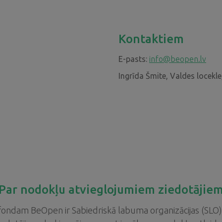
ziedojumiem
Kontaktiem
E-pasts:
info@beopen.lv
Ingrīda Šmite, Valdes locekl
Par nodokļu atvieglojumiem ziedotājie
fondam BeOpen ir Sabiedriskā labuma organizācijas (SLO) 