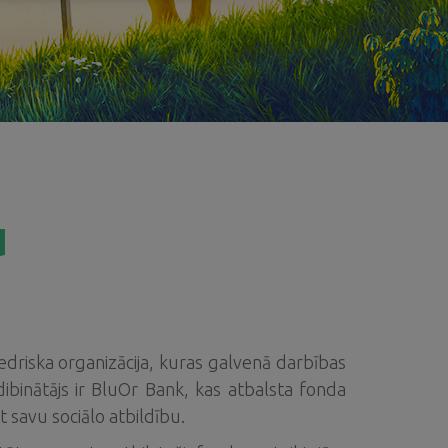
u
edriska organizācija, kuras galvenā darbības
ibinātājs ir BluOr Bank, kas atbalsta fonda
t savu sociālo atbildību.