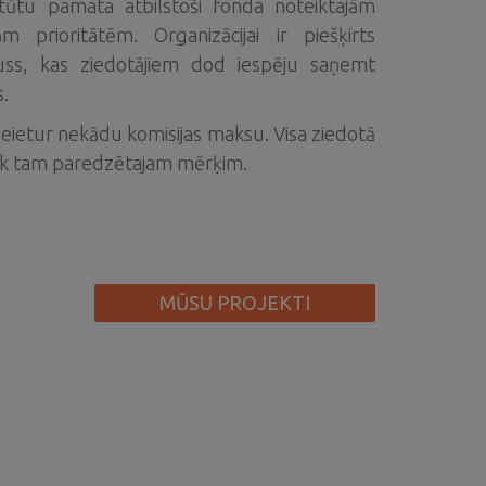
ūtu pamata atbilstoši fonda noteiktajām
m prioritātēm. Organizācijai ir piešķirts
uss, kas ziedotājiem dod iespēju saņemt
.
ietur nekādu komisijas maksu. Visa ziedotā
k tam paredzētajam mērķim.
MŪSU PROJEKTI