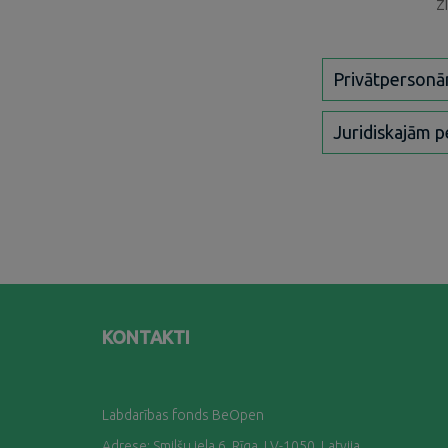
z
Privātperson
Juridiskajām 
KONTAKTI
Labdarības fonds BeOpen
Adrese: Smilšu iela 6, Rīga, LV-1050, Latvija