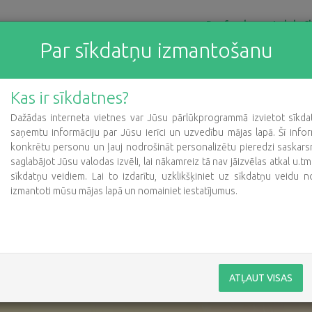
Par fondu
Labdarīb
Par sīkdatņu izmantošanu
Kas ir sīkdatnes?
Dažādas interneta vietnes var Jūsu pārlūkprogrammā izvietot sīkdatn
saņemtu informāciju par Jūsu ierīci un uzvedību mājas lapā. Šī infor
konkrētu personu un ļauj nodrošināt personalizētu pieredzi saskarsm
saglabājot Jūsu valodas izvēli, lai nākamreiz tā nav jāizvēlas atkal u.t
fonds BeOpen
sīkdatņu veidiem. Lai to izdarītu, uzklikšķiniet uz sīkdatņu veidu n
izmantoti mūsu mājas lapā un nomainiet iestatījumus.
evis tas,
o mēs atdodam.”
ATĻAUT VISAS