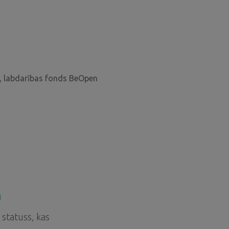
e, labdarības fonds BeOpen
m
statuss, kas