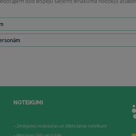
iedotājiem dod iespēju saņemt ienākuma nodokļu atlaide
ām
personām
NOTEIKUMI
– Ziedojumu nodošanas un izlietošanas noteikumi
– Personas datu apstrāde