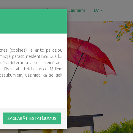
as projekti
Ko mēs darām?
Jaunumi
LV
es (cookies), lai ar to palīdzību
mācija parasti neidentificē Jūs kā
ē ar interneta vietni - piemēram,
ml. Jūs varat atteikties no dažādiem
osaukumiem, uzziniet, kā tie tiek
SAGLABĀT IESTATĪJUMUS