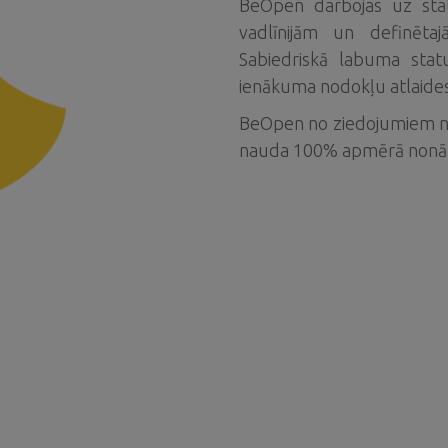
BeOpen darbojas uz stat
vadlīnijām un definētajā
Sabiedriskā labuma stat
ienākuma nodokļu atlaides
BeOpen no ziedojumiem ne
nauda 100% apmērā nonā