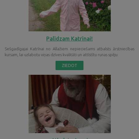
Palīdzam Katrīnai!
Sešgadīgajai Katrīnai no Allažiem nepieciešams atbalsts ārstniecības
kursam, lai uzlabotu viņas dzīves kvalitāti un attīstītu runas spēju.
ZIEDOT