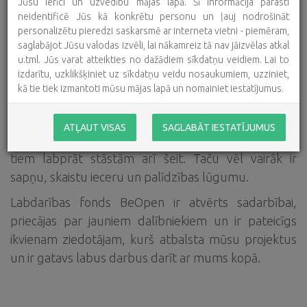
Jūsu ierīci un uzvedību mājas lapā. Šī informācija parasti
neidentificē Jūs kā konkrētu personu un ļauj nodrošināt
personalizētu pieredzi saskarsmē ar interneta vietni - piemēram,
saglabājot Jūsu valodas izvēli, lai nākamreiz tā nav jāizvēlas atkal
u.tml. Jūs varat atteikties no dažādiem sīkdatņu veidiem. Lai to
izdarītu, uzklikšķiniet uz sīkdatņu veidu nosaukumiem, uzziniet,
kā tie tiek izmantoti mūsu mājas lapā un nomainiet iestatījumus.
Pateicoties ziedotāju uzticībai un atsaucībai, mēs visi
ATĻAUT VISAS
SAGLABĀT IESTATĪJUMUS
kopā esam paveikuši daudzus labus darbus. Par
tiem labprāt stāstām arī šeit. Taču vēl vairāk ir
sapņu, skaistu ieceru un palīdzības lūgumu.
Labdarības fonds BeOpen ir atvērts sadarbībai,
priecājas par jauniem dalībniekiem un ir pateicīgs
ikvienam ziedotājam, kurš atbalsta mūsu projektus
un ir gatavs labus darbus darīt ar mums kopā.