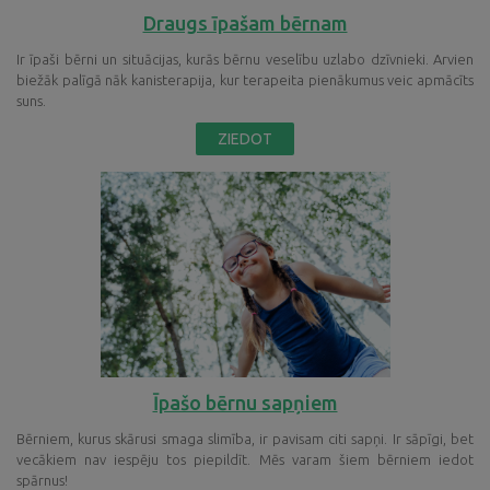
Draugs īpašam bērnam
Ir īpaši bērni un situācijas, kurās bērnu veselību uzlabo dzīvnieki. Arvien
biežāk palīgā nāk kanisterapija, kur terapeita pienākumus veic apmācīts
suns.
ZIEDOT
Īpašo bērnu sapņiem
Bērniem, kurus skārusi smaga slimība, ir pavisam citi sapņi. Ir sāpīgi, bet
vecākiem nav iespēju tos piepildīt. Mēs varam šiem bērniem iedot
spārnus!