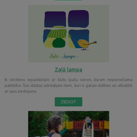
Zaļā lampa
Ik otrdienu iepazīstinām ar kādu īpašu varoni, kuram nepieciešama
palīdzība. Šos stāstus adresējam tiem, kuri ir gatavi dalīties un atbalstīt
ar savu ziedojumu.
ZIEDOT