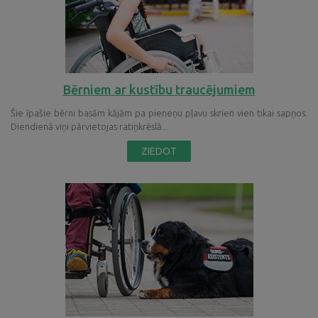
Bērniem ar kustību traucējumiem
Šie īpašie bērni basām kājām pa pieneņu pļavu skrien vien tikai sapņos.
Diendienā viņi pārvietojas ratiņkrēslā...
ZIEDOT