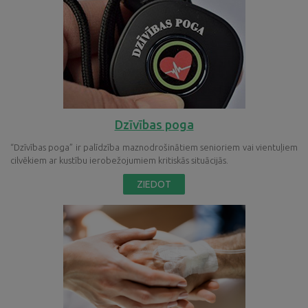
Dzīvības poga
“Dzīvības poga” ir palīdzība maznodrošinātiem senioriem vai vientuļiem
cilvēkiem ar kustību ierobežojumiem kritiskās situācijās.
ZIEDOT