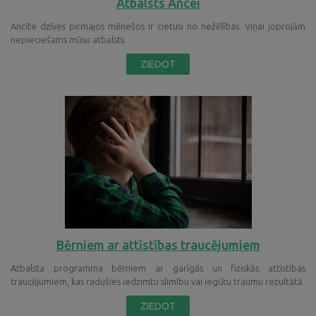
Atbalsts Ancei
Ancīte dzīves pirmajos mēnešos ir cietusi no nežēlības. Viņai joprojām
nepieciešams mūsu atbalsts.
ZIEDOT
Bērniem ar attīstības traucējumiem
Atbalsta programma bērniem ar garīgās un fiziskās attīstības
traucējumiem, kas radušies iedzimtu slimību vai iegūtu traumu rezultātā.
ZIEDOT