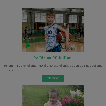
Palīdzam Rūdolfam!
Zēnam ir nepieciešama ilgstoša atveseļošanās pēc smaga negadījuma
uz ceļa.
ZIEDOT