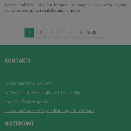
Aicinām palīdzēt īpašajiem bērniem ar smagām diagnozēm saņemt
jaunas iespējas īpašā rehabilitācijas nometnē.
1
2
3
4
Vairāk
KONTAKTI
Labdarības fonds BeOpen
Adrese: Smilšu iela 6, Rīga, LV-1050, Latvija
E-pasts:
info@beopen.lv
Labdarības fonda BeOpen dibinātājs ir BluOr Bank
NOTEIKUMI