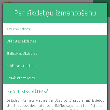
Par sīkdatņu izmantošanu
EN
LV
RU
Kas ir sīkdatnes?
Obligātas sīkdatnes
Ziedot labdarības
Statistikas sīkdatnes
projektiem
Reklāmas sīkdatnes
Vairāk informācijas
Kas ir sīkdatnes?
Dažādas interneta vietnes var Jūsu pārlūkprogrammā izvietot
sīkdatnes (cookies), lai ar to palīdzību saņemtu informāciju par