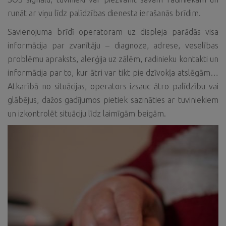
runāt ar viņu līdz palīdzības dienesta ierašanās brīdim.
Savienojuma brīdī operatoram uz displeja parādās visa
informācija par zvanītāju – diagnoze, adrese, veselības
problēmu apraksts, alerģija uz zālēm, radinieku kontakti un
informācija par to, kur ātri var tikt pie dzīvokļa atslēgām…
Atkarībā no situācijas, operators izsauc ātro palīdzību vai
glābējus, dažos gadījumos pietiek sazināties ar tuviniekiem
un izkontrolēt situāciju līdz laimīgām beigām.