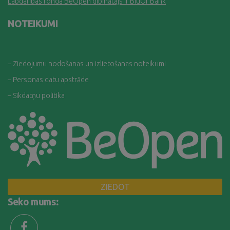
Labdarības fonda BeOpen dibinātājs ir BluOr Bank
NOTEIKUMI
– Ziedojumu nodošanas un izlietošanas noteikumi
– Personas datu apstrāde
– Sīkdatņu politika
ZIEDOT
Seko mums: