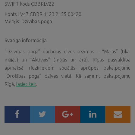
SWIFT kods CBBRLV22
Konts LV47 CBBR 1123 2155 00420
Mērķis: Dzīvības poga
Svarīga informācija
“Dzīvības poga” darbojas divos režīmos – “Mājas” (tikai
mājās) un “Aktīvais” (mājās un ārā). Rīgas pašvaldība
apmaksā rīdziniekiem sociālās aprūpes pakalpojumu
“Drošības poga” dzīves vietā. Kā saņemt pakalpojumu
Rīgā,
lasiet šeit
.