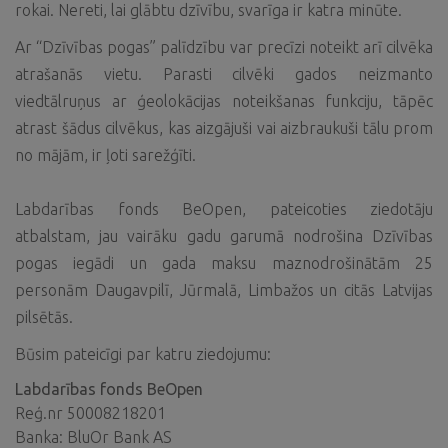
rokai. Nereti, lai glābtu dzīvību, svarīga ir katra minūte.
Ar “Dzīvības pogas” palīdzību var precīzi noteikt arī cilvēka
atrašanās vietu. Parasti cilvēki gados neizmanto
viedtālruņus ar ģeolokācijas noteikšanas funkciju, tāpēc
atrast šādus cilvēkus, kas aizgājuši vai aizbraukuši tālu prom
no mājām, ir ļoti sarežģīti.
Labdarības fonds BeOpen, pateicoties ziedotāju
atbalstam, jau vairāku gadu garumā nodrošina Dzīvības
pogas iegādi un gada maksu maznodrošinātām 25
personām Daugavpilī, Jūrmalā, Limbažos un citās Latvijas
pilsētās.
Būsim pateicīgi par katru ziedojumu:
Labdarības fonds BeOpen
Reģ.nr 50008218201
Banka: BluOr Bank AS