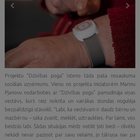
Projektu "Dzīvības poga" īsteno tāda paša nosaukuma
sociālais uzņēmums. Vienu no projekta iniciatorēm Marinu
Pjanovu nodarboties ar “Dzīvības pogu” pamudināja viņas
vectēvs, kurš reiz nokrita un vairākas stundas nogulēja
bezpalīdzīgā stāvoklī. “Labi, ka vectēvam ir daudz bērnu un
mazbērnu – sāka zvanīt, meklēt, uztraukties. Par laimi, viss
beidzās labi. Šādas situācijas mēdz notikt ļoti bieži – cilvēks
nekādi nevar paziņot par savu nelaimi, jo tālruņa nav pa