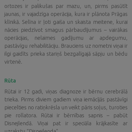
ortozes ir palikušas par mazu, un, pirms pasūtīt
jaunas, ir vajadzīga operācija, kura ir plānota Prāgas
klīnikā. Selīna ir ļoti gaiša un skaista meitene, kurai
nācies piedzīvot smagus pārbaudījumus – vairākas
operācijas, nelaimes gadījumu ar apdegumu,
pastāvīgu rehabilitāciju. Brauciens uz nometni viņai ir
ilgi gaidīts prieka stariņš bezgalīgajā sāpju un bēdu
virtenē.
Rūta
Rūtai ir 12 gadi, viņas diagnoze ir bērnu cerebrālā
trieka. Pirms diviem gadiem viņa iemācījās pastāvīgi
piecelties no ratiņkrēsla un veikt pāris soļus, turoties
pie rollatora. Rūtai ir bērnības sapnis – pabūt
Disnejlendā. Viņai pat ir speciāla krājkasīte ar
uzrakstu “Disnejlenda”.