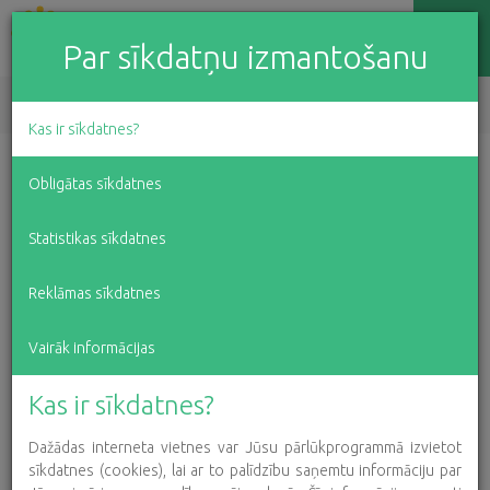
Par sīkdatņu izmantošanu
EN
LV
RU
Kas ir sīkdatnes?
Vasaras nometne kā logs
Obligātas sīkdatnes
uz citu pasauli
Statistikas sīkdatnes
Reklāmas sīkdatnes
2021. gada 30. augusts
Vairāk informācijas
Augustā, jau trešo gadu pēc kārtas, pateicoties
Kas ir sīkdatnes?
ziedotāju atbalstam, varējām palīdzēt īpašajiem
Dažādas interneta vietnes var Jūsu pārlūkprogrammā izvietot
bērniem ar smagām diagnozēm un viņu ģimenēm
sīkdatnes (cookies), lai ar to palīdzību saņemtu informāciju par
doties uz četru dienu specializēto nometni “Taureņu