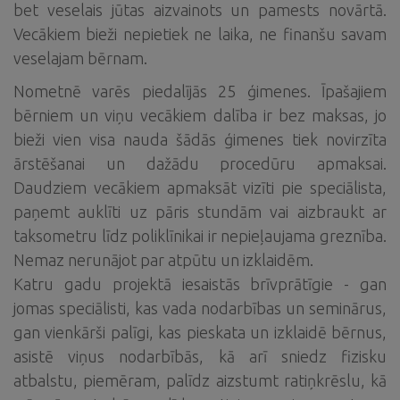
bet veselais jūtas aizvainots un pamests novārtā.
Vecākiem bieži nepietiek ne laika, ne finanšu savam
veselajam bērnam.
Nometnē varēs piedalījās 25 ģimenes. Īpašajiem
bērniem un viņu vecākiem dalība ir bez maksas, jo
bieži vien visa nauda šādās ģimenes tiek novirzīta
ārstēšanai un dažādu procedūru apmaksai.
Daudziem vecākiem apmaksāt vizīti pie speciālista,
paņemt auklīti uz pāris stundām vai aizbraukt ar
taksometru līdz poliklīnikai ir nepieļaujama greznība.
Nemaz nerunājot par atpūtu un izklaidēm.
Katru gadu projektā iesaistās brīvprātīgie - gan
jomas speciālisti, kas vada nodarbības un seminārus,
gan vienkārši palīgi, kas pieskata un izklaidē bērnus,
asistē viņus nodarbībās, kā arī sniedz fizisku
atbalstu, piemēram, palīdz aizstumt ratiņkrēslu, kā