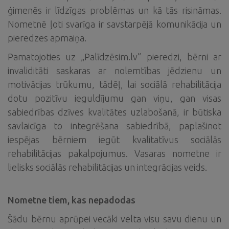
ģimenēs ir līdzīgas problēmas un kā tās risināmas.
Nometnē ļoti svarīga ir savstarpējā komunikācija un
pieredzes apmaiņa.
Pamatojoties uz „Palīdzēsim.lv” pieredzi, bērni ar
invaliditāti saskaras ar nolemtības jēdzienu un
motivācijas trūkumu, tādēļ, lai sociālā rehabilitācija
dotu pozitīvu ieguldījumu gan viņu, gan visas
sabiedrības dzīves kvalitātes uzlabošanā, ir būtiska
savlaicīga to integrēšana sabiedrībā, paplašinot
iespējas bērniem iegūt kvalitatīvus sociālās
rehabilitācijas pakalpojumus. Vasaras nometne ir
lielisks sociālās rehabilitācijas un integrācijas veids.
Nometne tiem, kas nepadodas
Šādu bērnu aprūpei vecāki velta visu savu dienu un