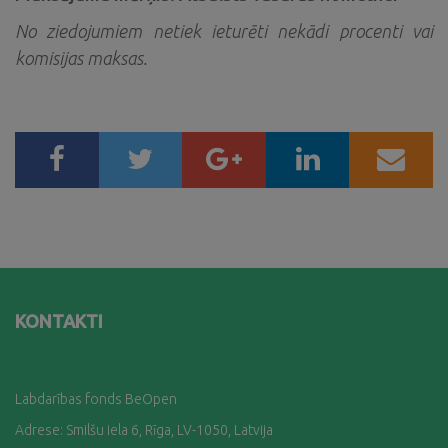
No ziedojumiem netiek ieturēti nekādi procenti vai
komisijas maksas.
KONTAKTI
Labdarības fonds BeOpen
Adrese: Smilšu iela 6, Rīga, LV-1050, Latvija