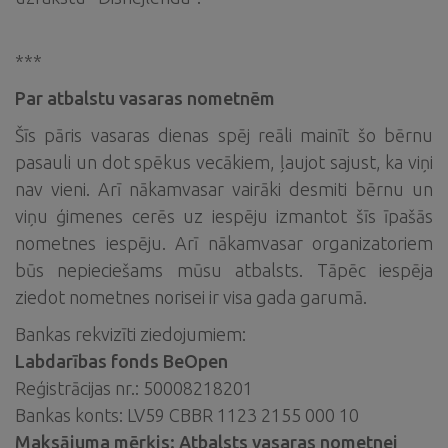
***
Par atbalstu vasaras nometnēm
Šīs pāris vasaras dienas spēj reāli mainīt šo bērnu
pasauli un dot spēkus vecākiem, ļaujot sajust, ka viņi
nav vieni. Arī nākamvasar vairāki desmiti bērnu un
viņu ģimenes cerēs uz iespēju izmantot šīs īpašās
nometnes iespēju. Arī nākamvasar organizatoriem
būs nepieciešams mūsu atbalsts. Tāpēc iespēja
ziedot nometnes norisei ir visa gada garumā.
Bankas rekvizīti ziedojumiem:
Labdarības fonds BeOpen
Reģistrācijas nr.: 50008218201
Bankas konts: LV59 CBBR 1123 2155 000 10
Maksājuma mērķis: Atbalsts vasaras nometnei