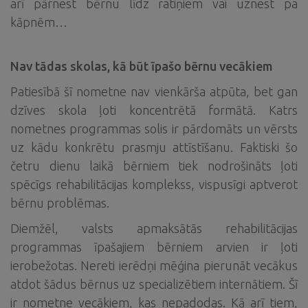
arī pārnest bērnu līdz ratiņiem vai uznest pa
kāpnēm…
Nav tādas skolas, kā būt īpašo bērnu vecākiem
Patiesībā šī nometne nav vienkārša atpūta, bet gan
dzīves skola ļoti koncentrētā formātā. Katrs
nometnes programmas solis ir pārdomāts un vērsts
uz kādu konkrētu prasmju attīstīšanu. Faktiski šo
četru dienu laikā bērniem tiek nodrošināts ļoti
spēcīgs rehabilitācijas komplekss, vispusīgi aptverot
bērnu problēmas.
Diemžēl, valsts apmaksātās rehabilitācijas
programmas īpašajiem bērniem arvien ir ļoti
ierobežotas. Nereti ierēdņi mēģina pierunāt vecākus
atdot šādus bērnus uz specializētiem internātiem. Šī
ir nometne vecākiem, kas nepadodas. Kā arī tiem,