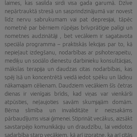
laimes, kas sasilda sirdi visa gada garumā. Dzīve
nepārtrauktā stresā un sasprindzinājumā var novest
līdz nervu sabrukumam vai pat depresijai, tāpēc
nometnē par bērniem rūpējas brīvprātīgie palīgi un
nometnes audzinātāji , bet vecākiem ir sagatavota
speciāla programma – praktiskās lekcijas par to, kā
nepieļaut izdegšanu, nodarbības ar psihoterapeitu,
mediķu un sociālo dienestu darbinieku konsultācijas,
mākslas terapija un daudzas citas nodarbības, kas
spēj īsā un koncentrētā veidā iedot spēku un lādiņu
nākamajam cēlienam. Daudziem vecākiem šīs četras
dienas ir vienīgais brīdis, kad viņas var vienkārši
atpūsties, neļaujoties savām skumjajām domām.
Bērna slimība un invaliditāte ir neizsakāms
pārbaudījums visai ģimenei. Stiprināt vecākus, aizsākt
savstarpējo komunikāciju un draudzību, lai veidotos
sadarbība starp vecākiem, kā arī izpratne, ka arī citās