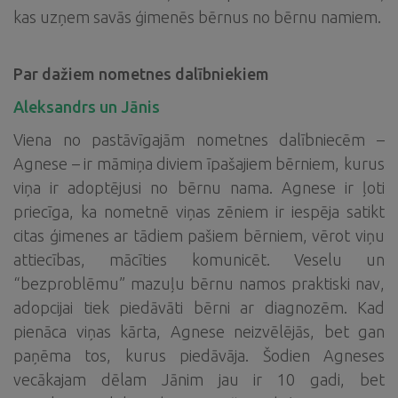
kas uzņem savās ģimenēs bērnus no bērnu namiem.
Par dažiem nometnes dalībniekiem
Aleksandrs un Jānis
Viena no pastāvīgajām nometnes dalībniecēm –
Agnese – ir māmiņa diviem īpašajiem bērniem, kurus
viņa ir adoptējusi no bērnu nama. Agnese ir ļoti
priecīga, ka nometnē viņas zēniem ir iespēja satikt
citas ģimenes ar tādiem pašiem bērniem, vērot viņu
attiecības, mācīties komunicēt. Veselu un
“bezproblēmu” mazuļu bērnu namos praktiski nav,
adopcijai tiek piedāvāti bērni ar diagnozēm. Kad
pienāca viņas kārta, Agnese neizvēlējās, bet gan
paņēma tos, kurus piedāvāja. Šodien Agneses
vecākajam dēlam Jānim jau ir 10 gadi, bet