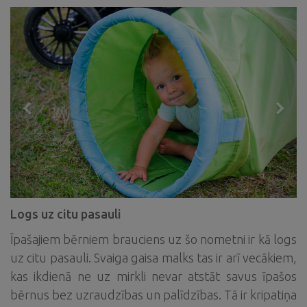
Logs uz citu pasauli
Īpašajiem bērniem brauciens uz šo nometni ir kā logs
uz citu pasauli. Svaiga gaisa malks tas ir arī vecākiem,
kas ikdienā ne uz mirkli nevar atstāt savus īpašos
bērnus bez uzraudzības un palīdzības. Tā ir kripatiņa