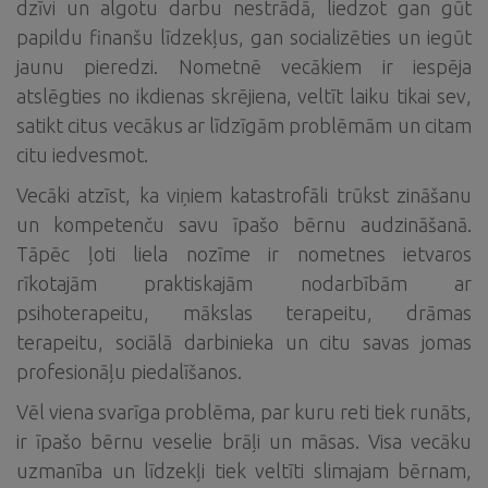
dzīvi un algotu darbu nestrādā, liedzot gan gūt
papildu finanšu līdzekļus, gan socializēties un iegūt
jaunu pieredzi. Nometnē vecākiem ir iespēja
atslēgties no ikdienas skrējiena, veltīt laiku tikai sev,
satikt citus vecākus ar līdzīgām problēmām un citam
citu iedvesmot.
Vecāki atzīst, ka viņiem katastrofāli trūkst zināšanu
un kompetenču savu īpašo bērnu audzināšanā.
Tāpēc ļoti liela nozīme ir nometnes ietvaros
rīkotajām praktiskajām nodarbībām ar
psihoterapeitu, mākslas terapeitu, drāmas
terapeitu, sociālā darbinieka un citu savas jomas
profesionāļu piedalīšanos.
Vēl viena svarīga problēma, par kuru reti tiek runāts,
ir īpašo bērnu veselie brāļi un māsas. Visa vecāku
uzmanība un līdzekļi tiek veltīti slimajam bērnam,