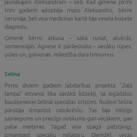
jaunākajam Aleksandram – seši. Kad ģimene pirms
trim gadiem adoptēja mazo Aleksandru, bērns
nerunāja, bet viņa medicīnas kartē bija vesela buķete
diagnožu.
Ģimenē bērns atkusa – sāka runāt, atvērās,
nomierinājās. Agnese ir pārliecināta – vecāku rūpes,
pūles un, galvenais, mīlestība dara brīnumus.
Selīna
Pirms diviem gadiem labdarības projekta “Zaļā
lampa” ietvaros tika savākti līdzekļi, lai iegādātos
baušķeniecei Selīnai speciālas ortozes. Rudenī Selīna
pārstāja izmantot ratiņkrēslu. Tas bija milzīgs
sasniegums un priecīgs notikums gan vecākiem, gan
pašai meitenei. Tagad viņa staigā patstāvīgi,
izmantojot speciālu rollatoru. Diemžēl, vecās