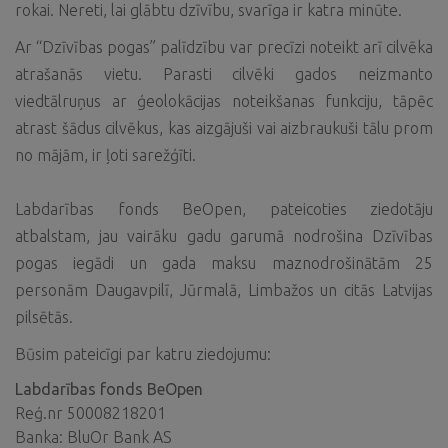
rokai. Nereti, lai glābtu dzīvību, svarīga ir katra minūte.
Ar “Dzīvības pogas” palīdzību var precīzi noteikt arī cilvēka
atrašanās vietu. Parasti cilvēki gados neizmanto
viedtālruņus ar ģeolokācijas noteikšanas funkciju, tāpēc
atrast šādus cilvēkus, kas aizgājuši vai aizbraukuši tālu prom
no mājām, ir ļoti sarežģīti.
Labdarības fonds BeOpen, pateicoties ziedotāju
atbalstam, jau vairāku gadu garumā nodrošina Dzīvības
pogas iegādi un gada maksu maznodrošinātām 25
personām Daugavpilī, Jūrmalā, Limbažos un citās Latvijas
pilsētās.
Būsim pateicīgi par katru ziedojumu:
Labdarības fonds BeOpen
Reģ.nr 50008218201
Banka: BluOr Bank AS