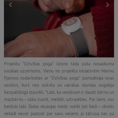
Projektu "Dzīvības poga" īsteno tāda paša nosaukuma
sociālais uzņēmums. Vienu no projekta iniciatorēm Marinu
Pjanovu nodarboties ar “Dzīvības pogu” pamudināja viņas
vectēvs, kurš reiz nokrita un vairākas stundas nogulēja
bezpalīdzīgā stāvoklī. “Labi, ka vectēvam ir daudz bērnu un
mazbērnu – sāka zvanīt, meklēt, uztraukties. Par laimi, viss
beidzās labi. Šādas situācijas mēdz notikt ļoti bieži – cilvēks
nekādi nevar paziņot par savu nelaimi, jo tālruņa nav pa