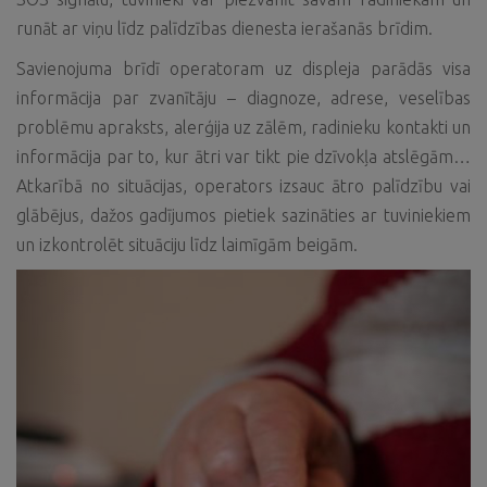
runāt ar viņu līdz palīdzības dienesta ierašanās brīdim.
Savienojuma brīdī operatoram uz displeja parādās visa
informācija par zvanītāju – diagnoze, adrese, veselības
problēmu apraksts, alerģija uz zālēm, radinieku kontakti un
informācija par to, kur ātri var tikt pie dzīvokļa atslēgām…
Atkarībā no situācijas, operators izsauc ātro palīdzību vai
glābējus, dažos gadījumos pietiek sazināties ar tuviniekiem
un izkontrolēt situāciju līdz laimīgām beigām.