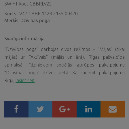
SWIFT kods CBBRLV22
Konts LV47 CBBR 1123 2155 00420
Mērķis: Dzīvības poga
Svarīga informācija
“Dzīvības poga” darbojas divos režīmos – “Mājas” (tikai
mājās) un “Aktīvais” (mājās un ārā). Rīgas pašvaldība
apmaksā rīdziniekiem sociālās aprūpes pakalpojumu
“Drošības poga” dzīves vietā. Kā saņemt pakalpojumu
Rīgā,
lasiet šeit
.