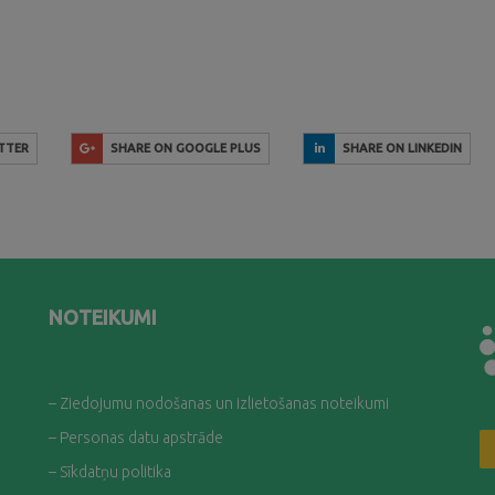
TTER
SHARE ON GOOGLE PLUS
SHARE ON LINKEDIN
NOTEIKUMI
– Ziedojumu nodošanas un izlietošanas noteikumi
– Personas datu apstrāde
– Sīkdatņu politika