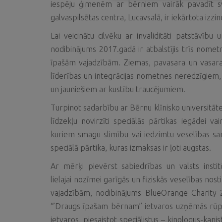
iespēju ģimenēm ar bērniem vairāk pavadīt sv
galvaspilsētas centra, Lucavsalā, ir iekārtota izzi
Lai veicinātu cilvēku ar invaliditāti patstāvību u
nodibinājums 2017.gadā ir atbalstījis trīs nome
īpašām vajadzībām. Ziemas, pavasara un vasaras
līderības un integrācijas nometnes neredzīgiem,
un jauniešiem ar kustību traucējumiem.
Turpinot sadarbību ar Bērnu klīnisko universitāt
līdzekļu novirzīti speciālās pārtikas iegādei v
kuriem smagu slimību vai iedzimtu veselības sare
speciālā pārtika, kuras izmaksas ir ļoti augstas.
Ar mērķi pievērst sabiedrības un valsts instit
lielajai nozīmei garīgās un fiziskās veselības no
vajadzībām, nodibinājums BlueOrange Charity
“’Draugs īpašam bērnam” ietvaros uzņēmās rūp
ietvaros, piesaistot speciālistus – kinologus-kani