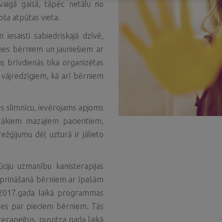
aigā gaisā, tāpēc netālu no
noša atpūtas vieta.
n iesaisti sabiedriskajā dzīvē,
tnes bērniem un jauniešiem ar
 brīvdienās tika organizētas
 vājredzīgiem, kā arī bērniem
es slimnīcu, ievērojams apjoms
airākiem mazajiem pacientiem,
žģījumu dēļ uzturā ir jālieto
ūciju uzmanību kanisterapijas
stiprināšanā bērniem ar īpašām
 2017.gada laikā programmas
es par pieciem bērniem. Tās
sterapeitus, pusotra gada laikā