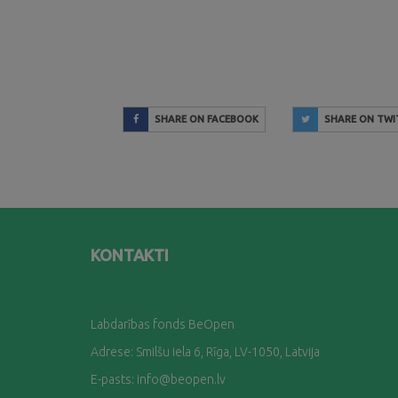
SHARE ON FACEBOOK
SHARE ON TWI
KONTAKTI
Labdarības fonds BeOpen
Adrese: Smilšu iela 6, Rīga, LV-1050, Latvija
E-pasts:
info@beopen.lv