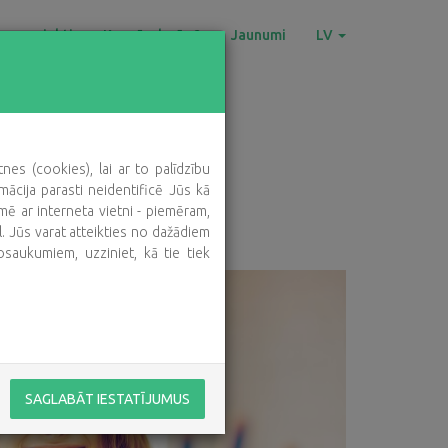
as projekti
Ko mēs darām?
Jaunumi
LV
es (cookies), lai ar to palīdzību
mācija parasti neidentificē Jūs kā
ē ar interneta vietni - piemēram,
ml. Jūs varat atteikties no dažādiem
osaukumiem, uzziniet, kā tie tiek
SAGLABĀT IESTATĪJUMUS