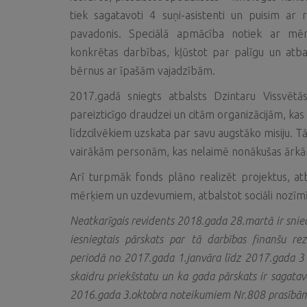
tiek sagatavoti 4 suņi-asistenti un puisim ar
pavadonis. Speciālā apmācība notiek ar mērķ
konkrētas darbības, kļūstot par palīgu un atb
bērnus ar īpašām vajadzībām.
2017.gadā sniegts atbalsts Dzintaru Vissvēt
pareizticīgo draudzei un citām organizācijām, kas
līdzcilvēkiem uzskata par savu augstāko misiju. T
vairākām personām, kas nelaimē nonākušas ārkār
Arī turpmāk fonds plāno realizēt projektus, atb
mērķiem un uzdevumiem, atbalstot sociāli nozī
Neatkarīgais revidents 2018.gada 28.martā ir snie
iesniegtais pārskats par tā darbības finanšu r
periodā no 2017.gada 1.janvāra līdz 2017.gada 3
skaidru priekšstatu un ka gada pārskats ir sagatavo
2016.gada 3.oktobra noteikumiem Nr.808 prasībā