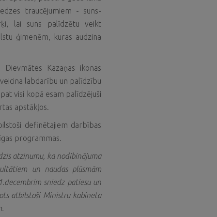
 redzes traucējumiem - suns-
i, lai suns palīdzētu veikt
alstu ģimenēm, kuras audzina
ās Dievmātes Kazaņas ikonas
 veicina labdarību un palīdzību
āpat visi kopā esam palīdzējuši
tas apstākļos.
ilstoši definētajiem darbības
mīgas programmas.
dzis atzinumu, ka nodibinājuma
ezultātiem un naudas plūsmām
1.decembrim sniedz patiesu un
ts atbilstoši Ministru kabineta
m.