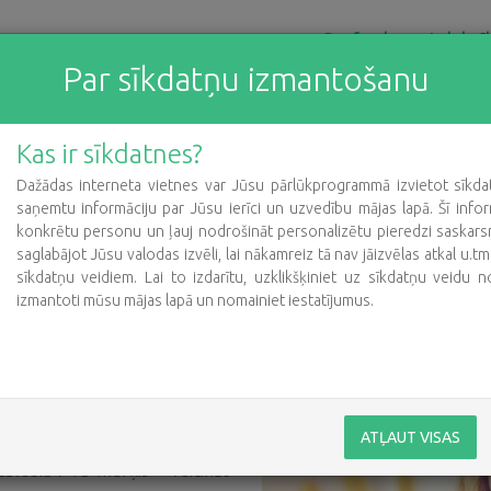
Par fondu
Labdarīb
Par sīkdatņu izmantošanu
dā?
Kas ir sīkdatnes?
Dažādas interneta vietnes var Jūsu pārlūkprogrammā izvietot sīkdatn
saņemtu informāciju par Jūsu ierīci un uzvedību mājas lapā. Šī infor
konkrētu personu un ļauj nodrošināt personalizētu pieredzi saskarsm
saglabājot Jūsu valodas izvēli, lai nākamreiz tā nav jāizvēlas atkal u.t
sīkdatņu veidiem. Lai to izdarītu, uzklikšķiniet uz sīkdatņu veidu n
izmantoti mūsu mājas lapā un nomainiet iestatījumus.
 aizvadītajā gadā fonds kopā ar
diem labdarības projektiem 251
 un netiešo ieguvēju loku,
 netiešo ieguvējus.
ATĻAUT VISAS
ektiem, kas iesākts 2016.gadā
avsalā”. Tā mērķis – veicināt