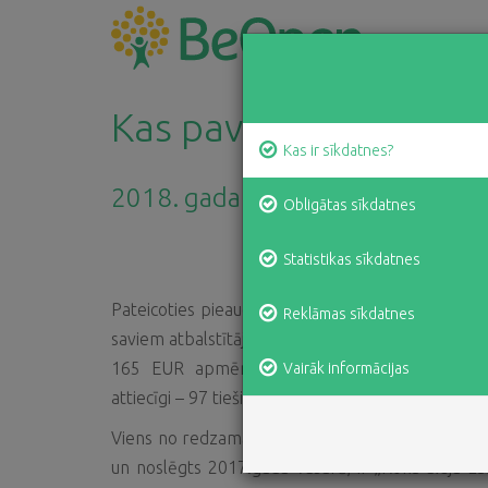
Kas paveikts 2017.ga
Kas ir sīkdatnes?
2018. gada 29. marts
Obligātas sīkdatnes
Statistikas sīkdatnes
Pateicoties pieaugošajai uzticībai un atsaucībai,
Reklāmas sīkdatnes
saviem atbalstītājiem ir sniedzis palīdzību dažā
165 EUR apmērā, sasniedzot ievērojamu tiešo
Vairāk informācijas
attiecīgi – 97 tiešie un vairāk nekā 25 590 labuma
Viens no redzamākajiem un vērienīgākajiem proj
un noslēgts 2017.gada vasarā, ir „Koku aleja Luc