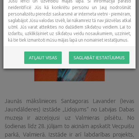
Jūsu ierīci un uzvedību mājas lapā. Šī informācija parasti
neidentificē Jūs kā konkrētu personu un ļauj nodrošināt
personalizētu pieredzi saskarsmē ar interneta vietni - piemēram,
saglabājot Jūsu valodas izvēli, lai nākamreiz tā nav jāizvēlas atkal
u.tml. Jūs varat atteikties no dažādiem sīkdatņu veidiem. Lai to
izdarītu, uzklikšķiniet uz sīkdatņu veidu nosaukumiem, uzziniet,
kā tie tiek izmantoti mūsu mājas lapā un nomainiet iestatījumus.
ATĻAUT VISAS
SAGLABĀT IESTATĪJUMUS
Jaunās mākslinieces Santagoras Lavander (Ievas
Jaundālderes) izstāde „Lidojums” no Latvijas Dabas
muzeja ir aizceļojusi uz Valmieras pilsētu. No
šodienas līdz 28. jūlijam to aicinām apskatīt Vecpuišu
parkā, Valmierā. Izstāde ir arī labdarības projekts,