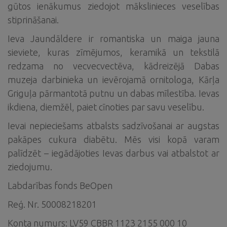
gūtos ienākumus ziedojot mākslinieces veselības
stiprināšanai.
Ieva Jaundāldere ir romantiska un maiga jauna
sieviete, kuras zīmējumos, keramikā un tekstilā
redzama no vecvecvectēva, kādreizējā Dabas
muzeja darbinieka un ievērojamā ornitologa, Kārļa
Griguļa pārmantotā putnu un dabas mīlestība. Ievas
ikdiena, diemžēl, paiet cīnoties par savu veselību.
Ievai nepieciešams atbalsts sadzīvošanai ar augstas
pakāpes cukura diabētu. Mēs visi kopā varam
palīdzēt – iegādājoties Ievas darbus vai atbalstot ar
ziedojumu.
Labdarības fonds BeOpen
Reģ. Nr. 50008218201
Konta numurs: LV59 CBBR 1123 2155 000 10