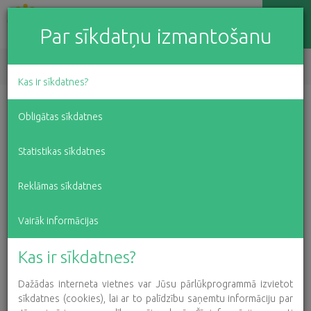
Par sīkdatņu izmantošanu
EN
LV
RU
Kas ir sīkdatnes?
Lidojums Valmierā: putnu
Obligātas sīkdatnes
zīmējumi, kas palīdz
Statistikas sīkdatnes
dziedēt
Reklāmas sīkdatnes
Vairāk informācijas
2020. gada 22. jūlijs
Kas ir sīkdatnes?
Dažādas interneta vietnes var Jūsu pārlūkprogrammā izvietot
sīkdatnes (cookies), lai ar to palīdzību saņemtu informāciju par