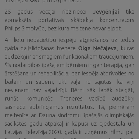
ilustrējusi savu pirmo grāmatu.
25 gadus vecajai rīdziniecei
Jevgēnijai
tika
apmaksāts portatīvais skābekļa koncentrators
Philips SimplyGo, bez kura meitene nevar elpot.
Ar lielu nepacietību iespēju atgriešanos uz ledus
gaida daiļslidošanas trenere
Olga Ņečajeva
, kuras
audzēkņi ir ar smagiem funkcionāliem traucējumiem.
Šīs nodarbības īpašajiem bērniem ir gan terapija, gan
ārstēšana un rehabilitācija, gan iespēja atbrīvoties no
bailēm un sāpēm, tikt vaļā no sajūtas, ka viņi
nevienam nav vajadzīgi. Bērni sāk labāk staigāt,
runāt, komunicēt. Treneres vadībā audzēkņi
sasniedz apbrīnojamus rezultātus. Tā, piemēram
meitenīte ar Dauna sindromu īpašajās olimpiskajās
sacīkstēs gadu atpakaļ ir kāpusi uz pjedestāla un
Latvijas Televīzija 2020. gadā ir uzņēmusi filmu par