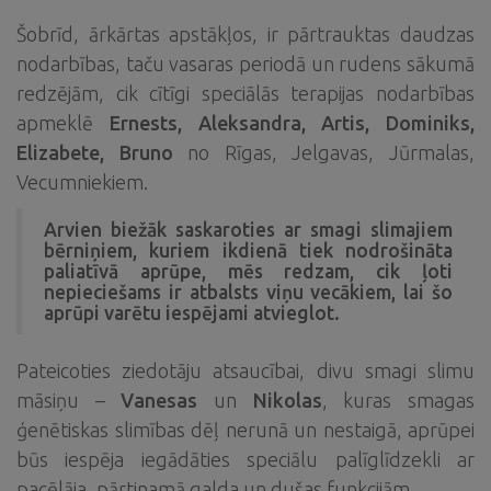
Šobrīd, ārkārtas apstākļos, ir pārtrauktas daudzas
nodarbības, taču vasaras periodā un rudens sākumā
redzējām, cik cītīgi speciālās terapijas nodarbības
apmeklē
Ernests, Aleksandra, Artis, Dominiks,
Elizabete, Bruno
no Rīgas, Jelgavas, Jūrmalas,
Vecumniekiem.
Arvien biežāk saskaroties ar smagi slimajiem
bērniņiem, kuriem ikdienā tiek nodrošināta
paliatīvā aprūpe, mēs redzam, cik ļoti
nepieciešams ir atbalsts viņu vecākiem, lai šo
aprūpi varētu iespējami atvieglot.
Pateicoties ziedotāju atsaucībai, divu smagi slimu
māsiņu –
Vanesas
un
Nikolas
, kuras smagas
ģenētiskas slimības dēļ nerunā un nestaigā, aprūpei
būs iespēja iegādāties speciālu palīglīdzekli ar
pacēlāja, pārtinamā galda un dušas funkcijām.