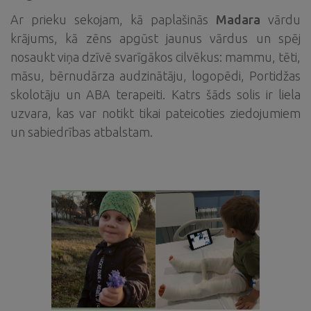
Ar prieku sekojam, kā paplašinās
Madara
vārdu
krājums, kā zēns apgūst jaunus vārdus un spēj
nosaukt viņa dzīvē svarīgākos cilvēkus: mammu, tēti,
māsu, bērnudārza audzinātāju, logopēdi, Portidžas
skolotāju un ABA terapeiti. Katrs šāds solis ir liela
uzvara, kas var notikt tikai pateicoties ziedojumiem
un sabiedrības atbalstam.