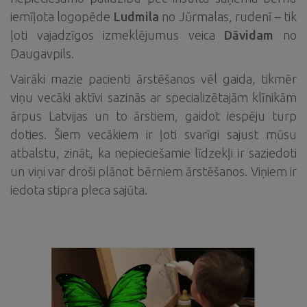
iemīļota logopēde
Ludmila
no Jūrmalas, rudenī – tik
ļoti vajadzīgos izmeklējumus veica
Dāvidam
no
Daugavpils.
Vairāki mazie pacienti ārstēšanos vēl gaida, tikmēr
viņu vecāki aktīvi sazinās ar specializētajām klīnikām
ārpus Latvijas un to ārstiem, gaidot iespēju turp
doties. Šiem vecākiem ir ļoti svarīgi sajust mūsu
atbalstu, zināt, ka nepieciešamie līdzekļi ir saziedoti
un viņi var droši plānot bērniem ārstēšanos. Viņiem ir
iedota stipra pleca sajūta.