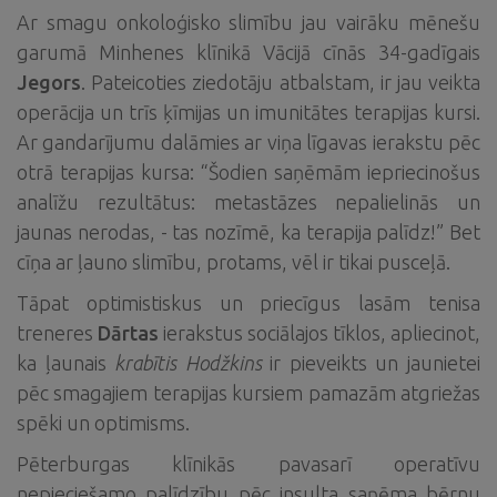
Ar smagu onkoloģisko slimību jau vairāku mēnešu
garumā Minhenes klīnikā Vācijā cīnās 34-gadīgais
Jegors
. Pateicoties ziedotāju atbalstam, ir jau veikta
operācija un trīs ķīmijas un imunitātes terapijas kursi.
Ar gandarījumu dalāmies ar viņa līgavas ierakstu pēc
otrā terapijas kursa: “Šodien saņēmām iepriecinošus
analīžu rezultātus: metastāzes nepalielinās un
jaunas nerodas, - tas nozīmē, ka terapija palīdz!” Bet
cīņa ar ļauno slimību, protams, vēl ir tikai pusceļā.
Tāpat optimistiskus un priecīgus lasām tenisa
treneres
Dārtas
ierakstus sociālajos tīklos, apliecinot,
ka ļaunais
krabītis Hodžkins
ir pieveikts un jaunietei
pēc smagajiem terapijas kursiem pamazām atgriežas
spēki un optimisms.
Pēterburgas klīnikās pavasarī operatīvu
nepieciešamo palīdzību pēc insulta saņēma bērnu