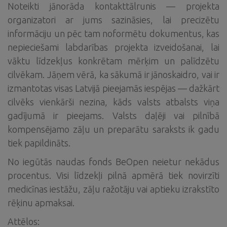
Noteikti jānorāda kontakttālrunis — projekta
organizatori ar jums sazināsies, lai precizētu
informāciju un pēc tam noformētu dokumentus, kas
nepieciešami labdarības projekta izveidošanai, lai
vāktu līdzekļus konkrētam mērķim un palīdzētu
cilvēkam. Jāņem vērā, ka sākumā ir jānoskaidro, vai ir
izmantotas visas Latvijā pieejamās iespējas — dažkārt
cilvēks vienkārši nezina, kāds valsts atbalsts viņa
gadījumā ir pieejams. Valsts daļēji vai pilnībā
kompensējamo zāļu un preparātu saraksts ik gadu
tiek papildināts.
No iegūtās naudas fonds BeOpen neietur nekādus
procentus. Visi līdzekļi pilnā apmērā tiek novirzīti
medicīnas iestāžu, zāļu ražotāju vai aptieku izrakstīto
rēķinu apmaksai.
Attēlos: