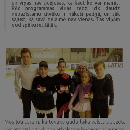
un viņas nav ticējušas, ka kaut ko var mainīt.
Pēc programmas viņas redz, cik daudz
nepazīstamu cilvēku ir nākuši palīgā, un sāk
sajust, ka savā nelaimē nav vienas. Tas viņām
dod spēku iet tālāk.
Mēs ļoti ceram, ka tuvāko gadu laikā valsts budžetā
tiks atrasti līdzekļi gan atbalstam bērniem ar autisma