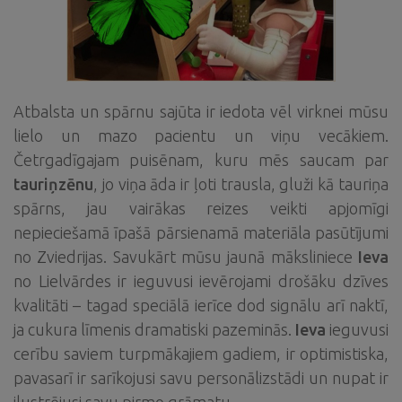
Atbalsta un spārnu sajūta ir iedota vēl virknei mūsu
lielo un mazo pacientu un viņu vecākiem.
Četrgadīgajam puisēnam, kuru mēs saucam par
tauriņzēnu
, jo viņa āda ir ļoti trausla, gluži kā tauriņa
spārns, jau vairākas reizes veikti apjomīgi
nepieciešamā īpašā pārsienamā materiāla pasūtījumi
no Zviedrijas. Savukārt mūsu jaunā māksliniece
Ieva
no Lielvārdes ir ieguvusi ievērojami drošāku dzīves
kvalitāti – tagad speciālā ierīce dod signālu arī naktī,
ja cukura līmenis dramatiski pazeminās.
Ieva
ieguvusi
cerību saviem turpmākajiem gadiem, ir optimistiska,
pavasarī ir sarīkojusi savu personālizstādi un nupat ir