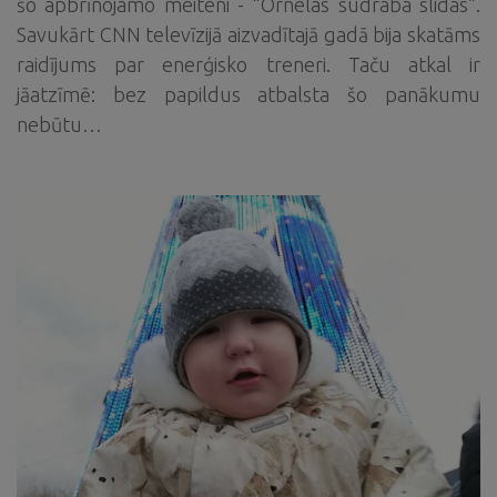
šo apbrīnojamo meiteni - “Ornelas sudraba slidas”.
Savukārt CNN televīzijā aizvadītajā gadā bija skatāms
raidījums par enerģisko treneri. Taču atkal ir
jāatzīmē: bez papildus atbalsta šo panākumu
nebūtu…