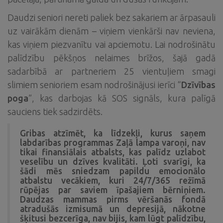
Daudzi seniori nereti paliek bez sakariem ar ārpasauli
uz vairākām dienām – viņiem vienkārši nav neviena,
kas viņiem piezvanītu vai apciemotu. Lai nodrošinātu
palīdzību pēkšņos nelaimes brīžos, šajā gadā
sadarbībā ar partneriem 25 vientuļiem smagi
slimiem senioriem esam nodrošinājusi ierīci “
Dzīvības
poga
”, kas darbojas kā SOS signāls, kura palīgā
sauciens tiek sadzirdēts.
Gribas atzīmēt, ka līdzekļi, kurus saņem
labdarības programmas Zaļā lampa varoņi, nav
tikai finansiālais atbalsts, kas palīdz uzlabot
veselību un dzīves kvalitāti. Ļoti svarīgi, ka
šādi mēs sniedzam papildu emocionālo
atbalstu vecākiem, kuri 24/7/365 režīmā
rūpējas par saviem īpašajiem bērniņiem.
Daudzas mammas pirms vēršanās fondā
atradušās izmisumā un depresijā, nākotne
šķitusi bezcerīga, nav bijis, kam lūgt palīdzību,