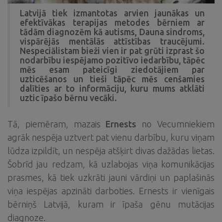
Latvijā tiek izmantotas arvien jaunākas un
efektīvākas terapijas metodes bērniem ar
tādām diagnozēm kā autisms, Dauna sindroms,
vispārējās mentālās attīstības traucējumi.
Nespeciālistam bieži vien ir pat grūti izprast šo
nodarbību iespējamo pozitīvo iedarbību, tāpēc
mēs esam pateicīgi ziedotājiem par
uzticēšanos un tieši tāpēc mēs cenšamies
dalīties ar to informāciju, kuru mums atklāti
uztic īpašo bērnu vecāki.
Tā, piemēram, mazais
Ernests
no Vecumniekiem
agrāk nespēja uztvert pat vienu darbību, kuru viņam
lūdza izpildīt, un nespēja atšķirt divas dažādas lietas.
Šobrīd jau redzam, kā uzlabojas viņa komunikācijas
prasmes, kā tiek uzkrāti jauni vārdiņi un paplašinās
viņa iespējas apzināti darboties. Ernests ir vienīgais
bērniņš Latvijā, kuram ir īpaša gēnu mutācijas
diagnoze.