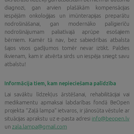
diagnozi, gan arvien plašākām kompensācijas
iespējām onkoloģijas un imūnterapijas preparātu
nodrošināšanai, gan modernāko palīgierīču
nodrošinājumam paliatīvajā aprūpe esošajiem
bērniem. Kamēr tā nav, bez sabiedrības atbalsta
šajos visos gadījumos tomēr nevar iztikt. Paldies
ikvienam, kam ir atvērta sirds un iespēja sniegt savu
atbalstu!
Informācija tiem, kam nepieciešama palīdzība
Lai savāktu līdzekļus ārstēšanai, rehabilitācijai vai
medikamentu apmaksai labdarības fondā BeOpen
projekta “Zaļā lampa” ietvaros, ir jānosūta vēstule ar
situācijas aprakstu uz e-pasta adresi
info@beopen.lv
un
zala.lampa@gmail.com