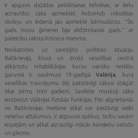
ir apguvis dažādas peldēšanas tehnikas, ar lielu
aizrautību sāka apmeklēt RoboHub robotikas
skoliņu un ikdienā jau apmeklē bērnudārzu. “Šis
gads mūsu ģimenei bija atdzimšanas gads,” ar
pateicību raksta Kristera mamma.
Neskatoties uz sarežģīto politisko situāciju
Baltkrievijā, klusā un drošā veselības centrā
atkārtotu rehabilitācijas kursu vairāku nedēļu
garumā ir saņēmusi 19-gadīgā
Valērija
, kura
veselības traucējumu dēļ patstāvīgi sākusi staigāt
tikai pirms trim gadiem. Savilktie muskuļi sāka
ierobežot Valērijas fiziskās funkcijas. Pēc atgriešanās
no Baltkrievijas meitene atkal var pastāvīgi veikt
nelielus attālumus, ir atguvusi spēkus, ticību savām
iespējām un atkal aizrautīgi mācās korejiešu valodu
un glezno.