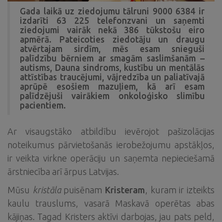
Gada laikā uz ziedojumu tālruni 9000 6384 ir
izdarīti 63 225 telefonzvani un saņemti
ziedojumi vairāk nekā 386 tūkstošu eiro
apmērā. Pateicoties ziedotāju un draugu
atvērtajam sirdīm, mēs esam snieguši
palīdzību bērniem ar smagām saslimšanām –
autisms, Dauna sindroms, kustību un mentālās
attīstības traucējumi, vājredzība un paliatīvajā
aprūpē esošiem mazuļiem, kā arī esam
palīdzējuši vairākiem onkoloģisko slimību
pacientiem.
Ar visaugstāko atbildību ievērojot pašizolācijas
noteikumus pārvietošanās ierobežojumu apstākļos,
ir veikta virkne operāciju un saņemta nepieciešamā
ārstniecība arī ārpus Latvijas.
Mūsu
kristāla
puisēnam
Kristeram
, kuram ir izteikts
kaulu trauslums, vasarā Maskavā operētas abas
kājiņas. Tagad Kristers aktīvi darbojas, jau pats peld,