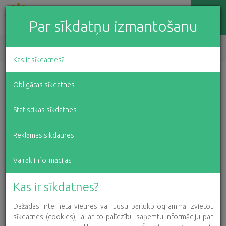
Par sīkdatņu izmantošanu
EN
LV
RU
Kas ir sīkdatnes?
Iespēja baudīt ziemas
Obligātas sīkdatnes
priekus!
Statistikas sīkdatnes
Reklāmas sīkdatnes
2023. gada 27. februāris
Vairāk informācijas
Priecājamies, ka varējām sniegt atbalstu brīnišķīgai
Kas ir sīkdatnes?
iecerei – bērniem ar kustību traucējumiem un arī
Dažādas interneta vietnes var Jūsu pārlūkprogrammā izvietot
smagām diagnozēm sniegotajos mēnešos
sīkdatnes (cookies), lai ar to palīdzību saņemtu informāciju par
nodrošināt iespēju izbaudīt ziemas priekus,