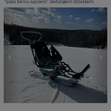
“Īpašo bērnu sapņiem” ziedotajiem līdzekļiem.