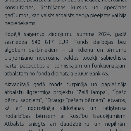
konsultācijas, ārstēšanas kursus un operācijas
gadījumos, kad valsts atbalsts nebija pieejams vai bija
nepietiekams.
Kopējā saņemto ziedojumu summa 2024. gadā
sasniedza 540 817 EUR. Fonds darbojas bez
algotiem darbiniekiem – tā ikdienu un lēmumu
pieņemšanu nodrošina valdes locekļi sabiedriskā
kārtā, pateicoties arī tehniskajam un funkcionālajam
atbalstam no fonda dibinātāja BluOr Bank AS.
Aizvadītajā gadā fonds turpināja un paplašināja
atbalstu ilgtermiņa projektu “Zaļā lampa”, “Īpašo
bērnu sapņiem”, “Draugs īpašam bērnam” ietvaros,
kā arī nodrošināja slidošanas un ratiņtenisa
nodarbības bērniem ar kustību traucējumiem.
Atbalsts sniegts arī daudzbērnu un nepilnām