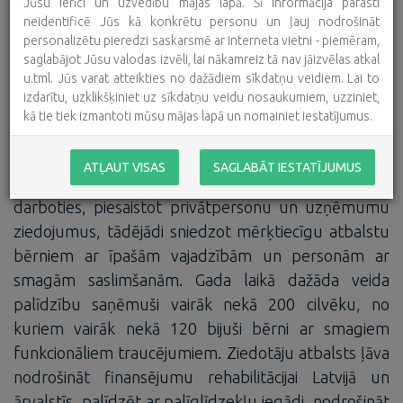
Jūsu ierīci un uzvedību mājas lapā. Šī informācija parasti
neidentificē Jūs kā konkrētu personu un ļauj nodrošināt
personalizētu pieredzi saskarsmē ar interneta vietni - piemēram,
saglabājot Jūsu valodas izvēli, lai nākamreiz tā nav jāizvēlas atkal
u.tml. Jūs varat atteikties no dažādiem sīkdatņu veidiem. Lai to
izdarītu, uzklikšķiniet uz sīkdatņu veidu nosaukumiem, uzziniet,
kā tie tiek izmantoti mūsu mājas lapā un nomainiet iestatījumus.
ATĻAUT VISAS
SAGLABĀT IESTATĪJUMUS
2024.gadā labdarības fonds BeOpen turpināja aktīvi
darboties, piesaistot privātpersonu un uzņēmumu
ziedojumus, tādējādi sniedzot mērķtiecīgu atbalstu
bērniem ar īpašām vajadzībām un personām ar
smagām saslimšanām. Gada laikā dažāda veida
palīdzību saņēmuši vairāk nekā 200 cilvēku, no
kuriem vairāk nekā 120 bijuši bērni ar smagiem
funkcionāliem traucējumiem. Ziedotāju atbalsts ļāva
nodrošināt finansējumu rehabilitācijai Latvijā un
ārvalstīs, palīdzēt ar palīglīdzekļu iegādi, nodrošināt