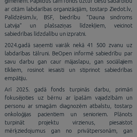
ģimenēm. Papildus tam fonds uztur ciešu sadarbību
ar citām labdarības organizācijām, tostarp Ziedot.lv,
Palīdzēsim.lv, BSF, biedrību “Dauna sindroms
Latvija” un plašsaziņas līdzekļiem, veicinot
sabiedrības līdzdalību un izpratni.
2024.gadā saņemti vairāk nekā 41 500 zvanu uz
labdarības tālruni. BeOpen informē sabiedrību par
savu darbu gan caur mājaslapu, gan sociālajiem
tīkliem, rosinot iesaisti un stiprinot sabiedrības
empātiju.
Arī 2025. gadā fonds turpinās darbu, primāri
fokusējoties uz bērnu ar īpašām vajadzībām un
personu ar smagām diagnozēm atbalstu, tostarp
onkoloģijas pacientiem un senioriem. Plānots
turpināt projektu virzienus, piesaistot
mērķziedojumus gan no privātpersonām, gan