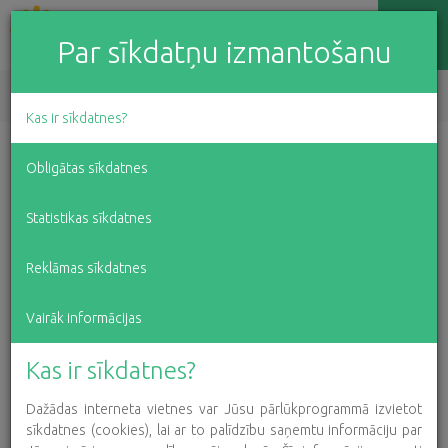
Par sīkdatņu izmantošanu
EN
LV
RU
Kas ir sīkdatnes?
Mazie soļi, lieli darbi:
Obligātas sīkdatnes
2024. gads labdarībā
Statistikas sīkdatnes
Reklāmas sīkdatnes
2025. gada 02. aprīlis
Vairāk informācijas
Kas ir sīkdatnes?
Dažādas interneta vietnes var Jūsu pārlūkprogrammā izvietot
sīkdatnes (cookies), lai ar to palīdzību saņemtu informāciju par