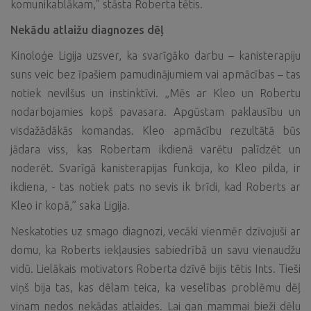
komunikablākam,” stāsta Roberta tētis.
Nekādu atlaižu diagnozes dēļ
Kinoloģe Ligija uzsver, ka svarīgāko darbu – kanisterapiju
suns veic bez īpašiem pamudinājumiem vai apmācības – tas
notiek nevilšus un instinktīvi.
„Mēs ar Kleo un Robertu
nodarbojamies kopš pavasara. Apgūstam paklausību un
visdažādākās komandas. Kleo apmācību rezultātā būs
jādara viss, kas Robertam ikdienā varētu palīdzēt un
noderēt. Svarīgā kanisterapijas funkcija, ko Kleo pilda, ir
ikdiena, - tas notiek pats no sevis ik brīdi, kad Roberts ar
Kleo ir kopā,” saka Ligija.
Neskatoties uz smago diagnozi, vecāki vienmēr dzīvojuši ar
domu, ka Roberts iekļausies sabiedrībā un savu vienaudžu
vidū. Lielākais motivators Roberta dzīvē bijis tētis Ints. Tieši
viņš bija tas, kas dēlam teica, ka veselības problēmu dēļ
viņam nedos nekādas atlaides. Lai gan mammai bieži dēlu