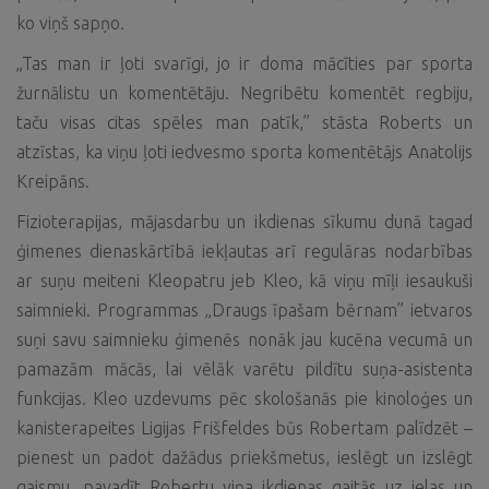
ko viņš sapņo.
„Tas man ir ļoti svarīgi, jo ir doma mācīties par sporta
žurnālistu un komentētāju. Negribētu komentēt regbiju,
taču visas citas spēles man patīk,” stāsta Roberts un
atzīstas, ka viņu ļoti iedvesmo sporta komentētājs Anatolijs
Kreipāns.
Fizioterapijas, mājasdarbu un ikdienas sīkumu dunā tagad
ģimenes dienaskārtībā iekļautas arī regulāras nodarbības
ar suņu meiteni Kleopatru jeb Kleo, kā viņu mīļi iesaukuši
saimnieki. Programmas „Draugs īpašam bērnam” ietvaros
suņi savu saimnieku ģimenēs nonāk jau kucēna vecumā un
pamazām mācās, lai vēlāk varētu pildītu suņa-asistenta
funkcijas. Kleo uzdevums pēc skološanās pie kinoloģes un
kanisterapeites Ligijas Frišfeldes būs Robertam palīdzēt –
pienest un padot dažādus priekšmetus, ieslēgt un izslēgt
gaismu, pavadīt Robertu viņa ikdienas gaitās uz ielas un