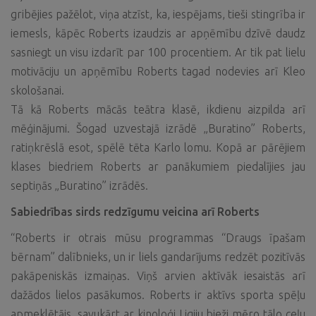
gribējies pažēlot, viņa atzīst, ka, iespējams, tieši stingrība ir
iemesls, kāpēc Roberts izaudzis ar apņēmību dzīvē daudz
sasniegt un visu izdarīt par 100 procentiem. Ar tik pat lielu
motivāciju un apņēmību Roberts tagad nodevies arī Kleo
skološanai.
Tā kā Roberts mācās teātra klasē, ikdienu aizpilda arī
mēģinājumi. Šogad uzvestajā izrādē „Buratino” Roberts,
ratiņkrēslā esot, spēlē tēta Karlo lomu. Kopā ar pārējiem
klases biedriem Roberts ar panākumiem piedalījies jau
septiņās „Buratino” izrādēs.
Sabiedrības sirds redzīgumu veicina arī Roberts
“Roberts ir otrais mūsu programmas “Draugs īpašam
bērnam” dalībnieks, un ir liels gandarījums redzēt pozitīvās
pakāpeniskās izmaiņas. Viņš arvien aktīvāk iesaistās arī
dažādos lielos pasākumos. Roberts ir aktīvs sporta spēļu
apmeklētājs, savukārt ar kinoloģi Ligiju bieži mēro tālo ceļu