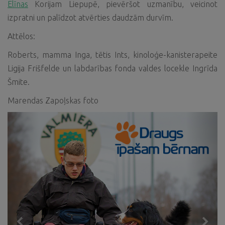
Elīnas
Korijam Liepupē, pievēršot uzmanību, veicinot
izpratni un palīdzot atvērties daudzām durvīm.
Attēlos:
Roberts, mamma Inga, tētis Ints, kinoloģe-kanisterapeite
Ligija Frišfelde un labdarības fonda valdes locekle Ingrīda
Šmite.
Marendas Zapoļskas foto