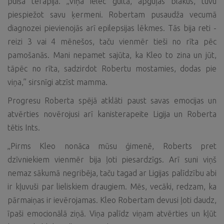
puiša terapijā. „Viņa ielec gultā, apguļas blakus, tuvu
piespiežot savu ķermeni. Robertam pusaudža vecumā
diagnozei pievienojās arī epilepsijas lēkmes. Tās bija reti -
reizi 3 vai 4 mēnešos, taču vienmēr tieši no rīta pēc
pamošanās. Mani nepamet sajūta, ka Kleo to zina un jūt,
tāpēc no rīta, sadzirdot Robertu mostamies, dodas pie
viņa,” sirsnīgi atzīst mamma.
Progresu Roberta spējā atklāti paust savas emocijas un
atvērties novērojusi arī kanisterapeite Ligija un Roberta
tētis Ints.
„Pirms Kleo nonāca mūsu ģimenē, Roberts pret
dzīvniekiem vienmēr bija ļoti piesardzīgs. Arī suni viņš
nemaz sākumā negribēja, taču tagad ar Ligijas palīdzību abi
ir kļuvuši par lieliskiem draugiem. Mēs, vecāki, redzam, ka
pārmaiņas ir ievērojamas. Kleo Robertam devusi ļoti daudz,
īpaši emocionālā ziņā. Viņa palīdz viņam atvērties un kļūt