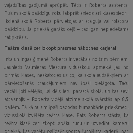
vajadzības gadījumā aprūpēt. Tētis ir Roberta asistents.
Puisim skolā palīdzīgu roku labprāt sniedz arī klasesbiedri.
Ikdienā skolā Roberts pārvietojas ar staiguļa vai rolatora
palīdzību. Ja priekšā garāks ceļš – tad gan nepieciešams
ratiņkrēsls.
Teātra klasē cer izkopt prasmes nākotnes karjerai
Inta un Ingas ģimenē Roberts ir vecākais no trim bērniem.
Jaunietis Valmieras Viestura vidusskolu apmeklē jau no
pirmās klases, neskatoties uz to, ka skola audzēkņiem ar
pārvietošanās traucējumiem nav īpaši pielāgota. Taču
vecāki ļoti vēlējās, lai dēls ietu parastā skolā, un tas sevi
attaisnojis – Roberta vidējā atzīme skolā svārstās ap 8,5
ballēm. Tā kā puisim īpaši padodas humanitārie priekšmeti,
vidusskolā izvēlēta teātra klase. Pats Roberts stāsta, ka
teātra klasē cer izkopt labāku runu un uzvedību kameru
priekšā, kas varētu palīdzēt sporta žurnālista karjerā, par