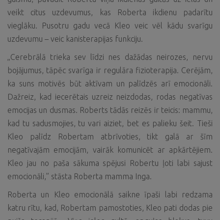
veikt citus uzdevumus, kas Roberta ikdienu padarītu
vieglāku. Pusotru gadu vecā Kleo veic vēl kādu svarīgu
uzdevumu – veic kanisterapijas funkciju.
„Cerebrālā trieka sev līdzi nes dažādas neirozes, nervu
bojājumus, tāpēc svarīga ir regulāra fizioterapija. Cerējām,
ka suns motivēs būt aktīvam un palīdzēs arī emocionāli.
Dažreiz, kad iecerētais uzreiz neizdodas, rodas negatīvas
emocijas un dusmas. Roberts tādās reizēs ir teicis: mammu,
kad tu sadusmojies, tu vari aiziet, bet es palieku šeit. Tieši
Kleo palīdz Robertam atbrīvoties, tikt galā ar šīm
negatīvajām emocijām, vairāk komunicēt ar apkārtējiem.
Kleo jau no paša sākuma spējusi Robertu ļoti labi sajust
emocionāli,” stāsta Roberta mamma Inga.
Roberta un Kleo emocionālā saikne īpaši labi redzama
katru rītu, kad, Robertam pamostoties, Kleo pati dodas pie