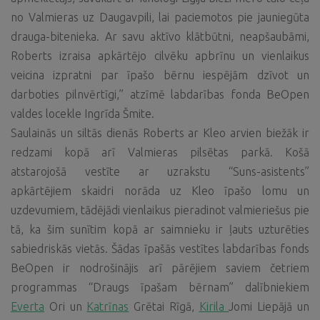
no Valmieras uz Daugavpili, lai paciemotos pie jauniegūta
drauga-bitenieka. Ar savu aktīvo klātbūtni, neapšaubāmi,
Roberts izraisa apkārtējo cilvēku apbrīnu un vienlaikus
veicina izpratni par īpašo bērnu iespējām dzīvot un
darboties pilnvērtīgi,” atzīmē labdarības fonda BeOpen
valdes locekle Ingrīda Šmite.
Saulainās un siltās dienās Roberts ar Kleo arvien biežāk ir
redzami kopā arī Valmieras pilsētas parkā. Košā
atstarojošā vestīte ar uzrakstu “Suns-asistents”
apkārtējiem skaidri norāda uz Kleo īpašo lomu un
uzdevumiem, tādējādi vienlaikus pieradinot valmieriešus pie
tā, ka šim sunītim kopā ar saimnieku ir ļauts uzturēties
sabiedriskās vietās. Šādas īpašās vestītes labdarības fonds
BeOpen ir nodrošinājis arī pārējiem saviem četriem
programmas “Draugs īpašam bērnam” dalībniekiem
Everta
Ori un
Katrīnas
Grētai Rīgā,
Kirila
Jomi Liepājā un