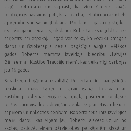
atgūt optimismu un saprast, ka viņu ģimene savās
problēmās nav viena pati, ka ar darbu, rehabilitāciju un lielu
apņēmību var sasniegt daudz. Par laimi, bija arī ārsti, kas
iedrošināja un teica: tik, cik daudz Robertā tiks ieguldīts, tiks
saņemts arī atpakaļ. Tagad var teikt, ka vecāku smagais
darbs un fizioterapija nesusi bagātīgus augļus. Vēlākos
gados Roberta mamma izveidoja biedrību „Latvijas
Bērniem ar Kustību Traucējumiem”, kas veiksmīgi darbojas
jau 16 gadus.
Smadzeņu bojājuma rezultātā Robertam ir paaugstināts
muskuļu tonuss, tāpēc ir pārvietošanās, līdzsvara un
kustību problēmas, viņš runā lēnāk, īpaši emocionālākos
brīžos, taču visādi citādi viņš ir vienkāršs jaunietis ar lieliem
sapņiem un nākotnes cerībām. Roberta tētis Ints izvēlējies
maiņu darbu, kas viņam ļauj Robertu aizvest uz un no
skolas, palīdzēt viņam pārvietoties pa kāpnēm skolā un