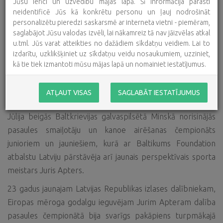
Jūsu ierīci un uzvedību mājas lapā. Šī informācija parasti
neidentificē Jūs kā konkrētu personu un ļauj nodrošināt
personalizētu pieredzi saskarsmē ar interneta vietni - piemēram,
saglabājot Jūsu valodas izvēli, lai nākamreiz tā nav jāizvēlas atkal
u.tml. Jūs varat atteikties no dažādiem sīkdatņu veidiem. Lai to
izdarītu, uzklikšķiniet uz sīkdatņu veidu nosaukumiem, uzziniet,
kā tie tiek izmantoti mūsu mājas lapā un nomainiet iestatījumus.
ATĻAUT VISAS
SAGLABĀT IESTATĪJUMUS
Jūlija beigās Baltkrievijas galvaspilsētā Minskā norisinājās
pasaules smaiļotāju un kanoe airēšanas čempionāts
junioriem un jauniešiem, kurā ar Baltikums Foundation
atbalstu Latviju pārstāvēja arī jaunais perspektīvais sporta
meistars Juris Apters.
23 gadus jaunajam Latvijas Republikas izlases dalībniekam,
Eiropas mēroga godalgu ieguvējam Jurim Apteram dalība
pasaules čempionātā bija svarīgs pakāpiens turpmākajā