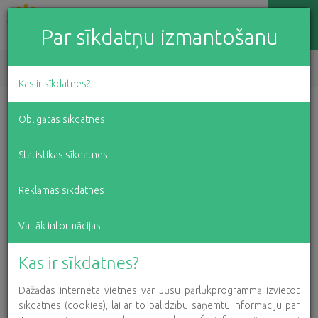
Par sīkdatņu izmantošanu
EN
LV
RU
Kas ir sīkdatnes?
Atbalsts dalībai pasaules
Obligātas sīkdatnes
airēšanas čempionātā
Statistikas sīkdatnes
Reklāmas sīkdatnes
2016. gada 01. augusts
Vairāk informācijas
Kas ir sīkdatnes?
Dažādas interneta vietnes var Jūsu pārlūkprogrammā izvietot
sīkdatnes (cookies), lai ar to palīdzību saņemtu informāciju par