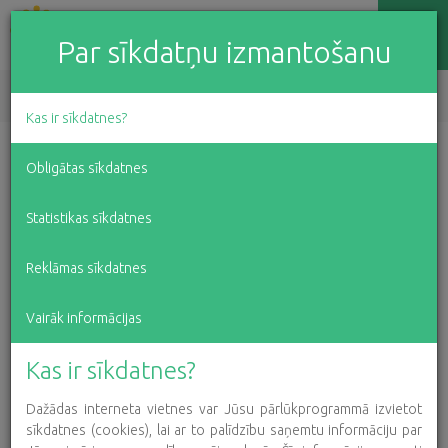
Par sīkdatņu izmantošanu
EN
LV
RU
Kas ir sīkdatnes?
Vasaras nometne kā logs
Obligātas sīkdatnes
uz citu pasauli
Statistikas sīkdatnes
Reklāmas sīkdatnes
2021. gada 30. augusts
Vairāk informācijas
Augustā, jau trešo gadu pēc kārtas, pateicoties
Kas ir sīkdatnes?
ziedotāju atbalstam, varējām palīdzēt īpašajiem
Dažādas interneta vietnes var Jūsu pārlūkprogrammā izvietot
bērniem ar smagām diagnozēm un viņu ģimenēm
sīkdatnes (cookies), lai ar to palīdzību saņemtu informāciju par
doties uz četru dienu specializēto nometni “Taureņu