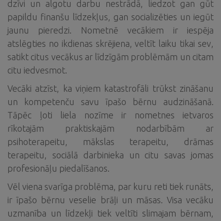
dzīvi un algotu darbu nestrādā, liedzot gan gūt
papildu finanšu līdzekļus, gan socializēties un iegūt
jaunu pieredzi. Nometnē vecākiem ir iespēja
atslēgties no ikdienas skrējiena, veltīt laiku tikai sev,
satikt citus vecākus ar līdzīgām problēmām un citam
citu iedvesmot.
Vecāki atzīst, ka viņiem katastrofāli trūkst zināšanu
un kompetenču savu īpašo bērnu audzināšanā.
Tāpēc ļoti liela nozīme ir nometnes ietvaros
rīkotajām praktiskajām nodarbībām ar
psihoterapeitu, mākslas terapeitu, drāmas
terapeitu, sociālā darbinieka un citu savas jomas
profesionāļu piedalīšanos.
Vēl viena svarīga problēma, par kuru reti tiek runāts,
ir īpašo bērnu veselie brāļi un māsas. Visa vecāku
uzmanība un līdzekļi tiek veltīti slimajam bērnam,