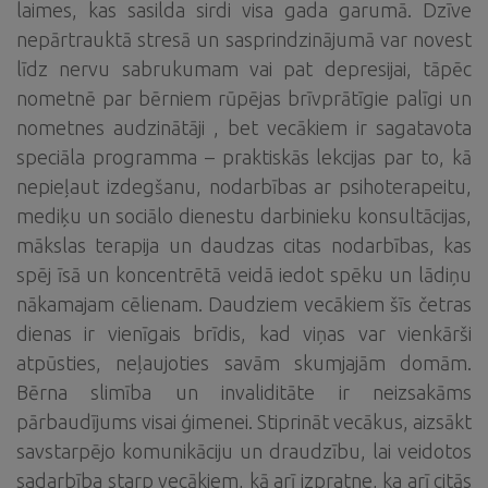
laimes, kas sasilda sirdi visa gada garumā. Dzīve
nepārtrauktā stresā un sasprindzinājumā var novest
līdz nervu sabrukumam vai pat depresijai, tāpēc
nometnē par bērniem rūpējas brīvprātīgie palīgi un
nometnes audzinātāji , bet vecākiem ir sagatavota
speciāla programma – praktiskās lekcijas par to, kā
nepieļaut izdegšanu, nodarbības ar psihoterapeitu,
mediķu un sociālo dienestu darbinieku konsultācijas,
mākslas terapija un daudzas citas nodarbības, kas
spēj īsā un koncentrētā veidā iedot spēku un lādiņu
nākamajam cēlienam. Daudziem vecākiem šīs četras
dienas ir vienīgais brīdis, kad viņas var vienkārši
atpūsties, neļaujoties savām skumjajām domām.
Bērna slimība un invaliditāte ir neizsakāms
pārbaudījums visai ģimenei. Stiprināt vecākus, aizsākt
savstarpējo komunikāciju un draudzību, lai veidotos
sadarbība starp vecākiem, kā arī izpratne, ka arī citās