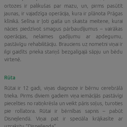
ortozes ir palikušas par mazu, un, pirms pasūtīt
jaunas, ir vajadzīga operācija, kura ir plānota Prāgas
klīnikā. Selīna ir ļoti gaiša un skaista meitene, kurai
nācies piedzīvot smagus pārbaudījumus – vairākas
operācijas, nelaimes gadījumu ar apdegumu,
pastāvīgu rehabilitāciju. Brauciens uz nometni viņai ir
ilgi gaidīts prieka stariņš bezgalīgajā sāpju un bēdu
virtenē.
Rūta
Rūtai ir 12 gadi, viņas diagnoze ir bērnu cerebrālā
trieka. Pirms diviem gadiem viņa iemācījās pastāvīgi
piecelties no ratiņkrēsla un veikt pāris soļus, turoties
pie rollatora. Rūtai ir bērnības sapnis – pabūt
Disnejlendā. Viņai pat ir speciāla krājkasīte ar
uzrakstu “Disnejlenda”.