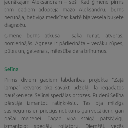
jaunākajam Aleksandram – seši. Kad ģimene pirms
trim gadiem adoptēja mazo Aleksandru, bērns
nerunāja, bet viņa medicīnas kartē bija vesela buķete
diagnožu.
Ģimenē bērns atkusa – sāka runāt, atvērās,
nomierinājās. Agnese ir pārliecināta – vecāku rūpes,
pūles un, galvenais, mīlestība dara brīnumus.
Selīna
Pirms diviem gadiem labdarības projekta “Zaļā
lampa” ietvaros tika savākti līdzekļi, lai iegādātos
baušķeniecei Selīnai speciālas ortozes. Rudenī Selīna
pārstāja izmantot ratiņkrēslu. Tas bija milzīgs
sasniegums un priecīgs notikums gan vecākiem, gan
pašai meitenei. Tagad viņa staigā patstāvīgi,
izmantojot speciālu rollatoru. Diemžēl, vecās