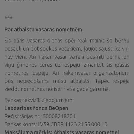
***
Par atbalstu vasaras nometnēm
Šīs pāris vasaras dienas spēj reāli mainīt šo bērnu
pasauli un dot spēkus vecākiem, ļaujot sajust, ka viņi
nav vieni. Arī nākamvasar vairāki desmiti bērnu un
viņu ģimenes cerēs uz iespēju izmantot šīs īpašās
nometnes iespēju. Arī nākamvasar organizatoriem
būs nepieciešams mūsu atbalsts. Tāpēc iespēja
ziedot nometnes norisei ir visa gada garumā.
Bankas rekvizīti ziedojumiem:
Labdarības fonds BeOpen
Reģistrācijas nr.: 50008218201
Bankas konts: LV59 CBBR 1123 2155 000 10
Maksājuma mērķis: Atbalsts vasaras nometnei