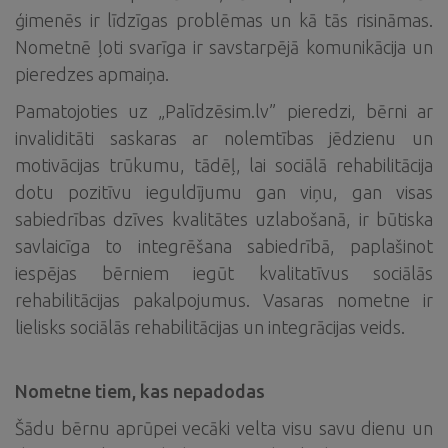
ģimenēs ir līdzīgas problēmas un kā tās risināmas.
Nometnē ļoti svarīga ir savstarpējā komunikācija un
pieredzes apmaiņa.
Pamatojoties uz „Palīdzēsim.lv” pieredzi, bērni ar
invaliditāti saskaras ar nolemtības jēdzienu un
motivācijas trūkumu, tādēļ, lai sociālā rehabilitācija
dotu pozitīvu ieguldījumu gan viņu, gan visas
sabiedrības dzīves kvalitātes uzlabošanā, ir būtiska
savlaicīga to integrēšana sabiedrībā, paplašinot
iespējas bērniem iegūt kvalitatīvus sociālās
rehabilitācijas pakalpojumus. Vasaras nometne ir
lielisks sociālās rehabilitācijas un integrācijas veids.
Nometne tiem, kas nepadodas
Šādu bērnu aprūpei vecāki velta visu savu dienu un