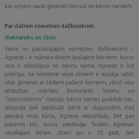
kas uzņem savās ģimenēs bērnus no bērnu namiem.
Par dažiem nometnes dalībniekiem
Aleksandrs un Jānis
Viena no pastāvīgajām nometnes dalībniecēm –
Agnese – ir māmiņa diviem īpašajiem bērniem, kurus
viņa ir adoptējusi no bērnu nama. Agnese ir ļoti
priecīga, ka nometnē viņas zēniem ir iespēja satikt
citas ģimenes ar tādiem pašiem bērniem, vērot viņu
attiecības, mācīties komunicēt. Veselu un
“bezproblēmu” mazuļu bērnu namos praktiski nav,
adopcijai tiek piedāvāti bērni ar diagnozēm. Kad
pienāca viņas kārta, Agnese neizvēlējās, bet gan
paņēma tos, kurus piedāvāja. Šodien Agneses
vecākajam dēlam Jānim jau ir 10 gadi, bet