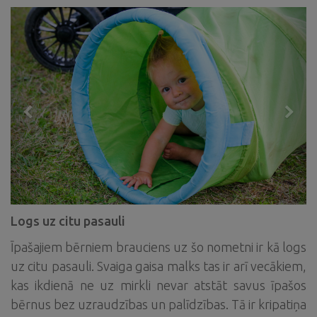
Logs uz citu pasauli
Īpašajiem bērniem brauciens uz šo nometni ir kā logs
uz citu pasauli. Svaiga gaisa malks tas ir arī vecākiem,
kas ikdienā ne uz mirkli nevar atstāt savus īpašos
bērnus bez uzraudzības un palīdzības. Tā ir kripatiņa