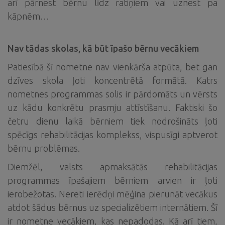
arī pārnest bērnu līdz ratiņiem vai uznest pa
kāpnēm…
Nav tādas skolas, kā būt īpašo bērnu vecākiem
Patiesībā šī nometne nav vienkārša atpūta, bet gan
dzīves skola ļoti koncentrētā formātā. Katrs
nometnes programmas solis ir pārdomāts un vērsts
uz kādu konkrētu prasmju attīstīšanu. Faktiski šo
četru dienu laikā bērniem tiek nodrošināts ļoti
spēcīgs rehabilitācijas komplekss, vispusīgi aptverot
bērnu problēmas.
Diemžēl, valsts apmaksātās rehabilitācijas
programmas īpašajiem bērniem arvien ir ļoti
ierobežotas. Nereti ierēdņi mēģina pierunāt vecākus
atdot šādus bērnus uz specializētiem internātiem. Šī
ir nometne vecākiem, kas nepadodas. Kā arī tiem,