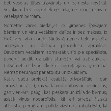
bet veselais jūtas aizvainots un pamests novārtā.
Vecākiem bieži nepietiek ne laika, ne finanšu savam
veselajam bērnam.
Nometnē varēs piedalījās 25 ģimenes. Īpašajiem
bērniem un viņu vecākiem dalība ir bez maksas, jo
bieži vien visa nauda šādās ģimenes tiek novirzīta
ārstēšanai un dažādu procedūru apmaksai.
Daudziem vecākiem apmaksāt vizīti pie speciālista,
paņemt auklīti uz pāris stundām vai aizbraukt ar
taksometru līdz poliklīnikai ir nepieļaujama greznība.
Nemaz nerunājot par atpūtu un izklaidēm.
Katru gadu projektā iesaistās brīvprātīgie - gan
jomas speciālisti, kas vada nodarbības un seminārus,
gan vienkārši palīgi, kas pieskata un izklaidē bērnus,
asistē viņus nodarbībās, kā arī sniedz fizisku
atbalstu, piemēram, palīdz aizstumt ratiņkrēslu, kā